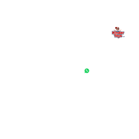
החנות המובילה לצעצועים, מכשירי כתיבה, חומרי יצירה וציוד לגני ילדים
ובתי ספר. שירות אישי, מחירים הוגנים ואלפי לקוחות מרוצים.
◎
f
ראשי
גננות ומוסדות
הסיפור שלנו
התחבר / הרשם
שאלות ותשובות
משאלות
לקוחות מספרים
מועדון לקוחות
תקנון האתר
ביטול עסקה