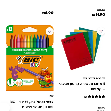
₪
15.00
₪
8.90
המחיר המקורי היה: ₪15.00.
המחיר הנוכחי הוא: ₪11.90.
₪
11.90
למוצר זה יש מספר סוגים. ניתן לב
מבצע
מבצע
מחברות ומוצרי נייר
5 מחברות שורה קרטון צבעוני
– קמפוס
BIC
(2)
2
מדורגים
צבעי פסטל ביק 12 יחי – BIC
5
KIDS | סט 12 צבעים
₪
9.00
מתוך 5