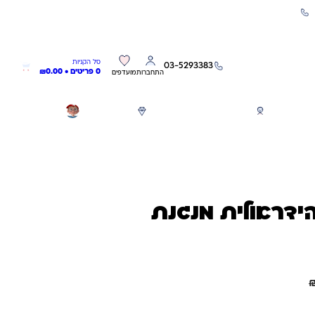
שירות אישי 03-5293383
0
0
סל הקניות
03-5293383
0 פריטים •
0.00
₪
התחברות
מועדפים
חגים
משחקים לפי גילאים
מותגים
GIFT CARD
דראולית מנגנת
חיסכון
51.00
₪