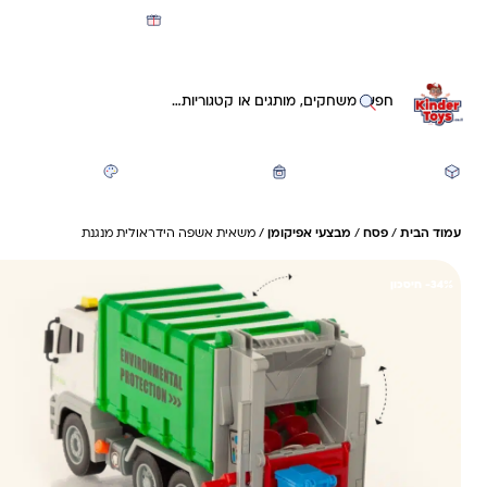
מועדון קינדי -קאשבק 5% חזרה על כל קנייה
חיפוש באתר
משחקים ותעסוקה
חזרה לבית הספר
יצירה ואומנות
עמוד הבית
/
פסח
/
מבצעי אפיקומן
/ משאית אשפה הידראולית מנגנת
34%- חיסכון