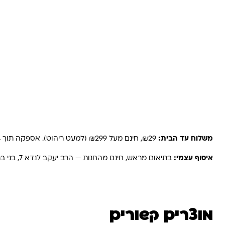
משלוחים והחזרות
משלוח עד הבית:
₪29, חינם מעל ₪299 (למעט ריהוט). אספקה תוך 2-4 ימי עסקים. באזורים רחוקים, קיבוצים ויישובים — עד 6 ימי עסקים.
איסוף עצמי:
בתיאום מראש, חינם מהחנות — הרב יעקב לנדא 7, בני ברק.
מוצרים קשורים