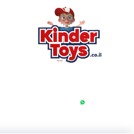
הסי
שא
לק
מוע
תק
בי
מש
מדי
הצ
הבל
יצ
החנות המובילה לצעצועים, מכשירי כתיבה, חומרי יצירה וציוד לגני
ילדים ובתי ספר. שירות אישי, מחירים הוגנים ואלפי לקוחות מרוצים.
◎
f
© 2026 קינדר טויס • כל הזכויות שמורות •
הצהרת נגישות