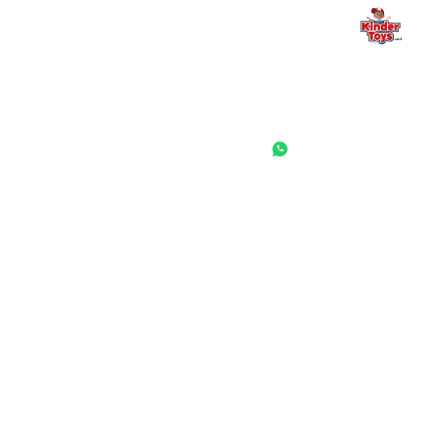
החנות המובילה לצעצועים, מכשירי כתיבה, חומרי יצירה וציוד לגני ילדים
ובתי ספר. שירות אישי, מחירים הוגנים ואלפי לקוחות מרוצים.
◎
f
ראשי
גננות ומוסדות
הסיפור שלנו
התחבר / הרשם
שאלות ותשובות
משאלות
לקוחות מספרים
מועדון לקוחות
תקנון האתר
ביטול עסקה
משלוחים והחזרות
מדיניות פרטיות
הצהרת נגישות
הבלוג של קינדי