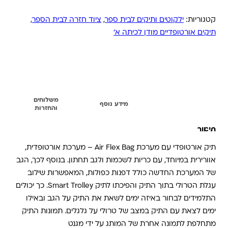
קטגוריות:
ילקוטים ותיקים לבית ספר
,
ציוד חזרה לבית הספר
,
תיקים אורטופדיים מודן לכיתה א'
משלוחים
תיאור
מידע נוסף
והחזרות
תיאור
תיק אורטופדי עם מערכת Air Flex Bag – מערכת אורטופדית,
אוורירית במיוחד, עם כריות לשכמות ולגב תחתון. בנוסף לכך, הגב
של המערכת החדשה כולל דפנות כפולות, המאפשרות שילוב
עגלת הטרולי בתוך התיק והפיכתו לתיק Smart Trolley. כך יכולים
התלמידים לבחור באיזה ימים לשאת את התיק על הגב ובאילו
ימים לצאת עם התיק במצב של טרולי על גלגלים. תמונות התיק
מתחלפת לתמונה אחרת של המותג על ידי מגנט