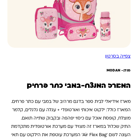
צפייה בסרטון
מודן- ‏MODAN
המארז המנצח-במבי כתר פרחים
מארז אידיאלי לבית ספר בדגם מרהיב של במבי עם כתר פרחים.
המארז כולל: ילקוט איכותי ואורטופדי + עגלה עם גלגלים, קלמר
מוצלח, קופסת אוכל עם כיסוי יפהפה ובקבוק שתייה תואם.
התיק שכלול במארז זה מצויד עם מערכת אורטופדית מתקדמת
העונה לשם ‘Air Flex Bag’ המערכת עוטפת את הילקוט עם תאי