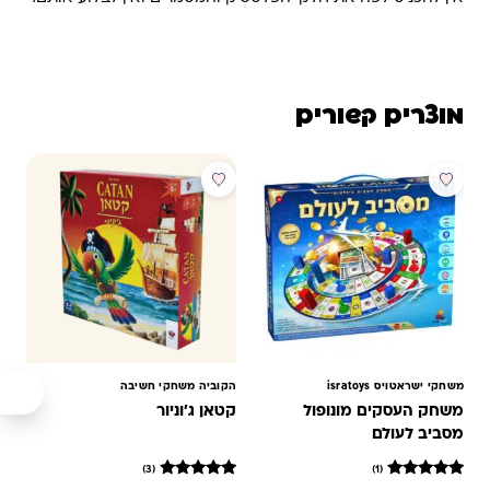
מוצרים קשורים
מבצע
מבצע
משחקי ישראטויס isratoys
הקוביה משחקי חשיבה
משחק העסקים מונופול
קטאן ג'וניור
מסביב לעולם
(3)
(1)
1
מדורג
3
מדורגים