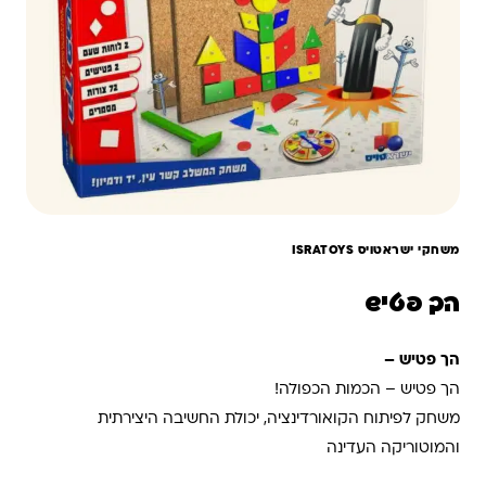
משחקי ישראטויס ISRATOYS
הך פטיש
הך פטיש –
הך פטיש – הכמות הכפולה!
משחק לפיתוח הקואורדינציה, יכולת החשיבה היצירתית
והמוטוריקה העדינה
משחק המשלב קשר עין, יד ודמיון