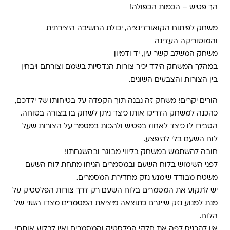
הך פטיש – הכמות הכפולה!
משחק לפיתוח הקואורדינציה, יכולת החשיבה היצירתית
והמוטוריקה העדינה
משחק המשלב קשר עין, יד ודמיון
במהלך המשחק הילד יכיר צורות הנדסיות בשמם וצורתם ויבחין
בין הצורות והצבעים השונים.
הורים יקרים! משחק זה נבנה תוך הקפדה על בטיחותו של ילדכם,
כהכנה למשחק הדריכו אותו כיצד ניתן לשחק בו בצורה בטוחה.
הסבירו לו כיצד לאחוז בפטיש ולהכות במסמר על הצורות שעל
לוח השעם בלי להיפצע.
חובה להשתמש במשחק בליווי מבוגר ובהשגחתו!
לפני השימוש בלוח השעם ובמסמרים הניחו מתחת לוח השעם
משטח מבודד שימנע נזק מחדירת המסמרים.
יש לתקוע את המסמרים בלוח השעם רק דרך צורות הפלסטיק על
מנת למנוע נזק שייגרם כתוצאה מיציאת המסמרים מצדו השני של
הלוח.
אין להכניס לפה את חלקי הפלסטיק והמסמרים ואין לבלוע אותם!