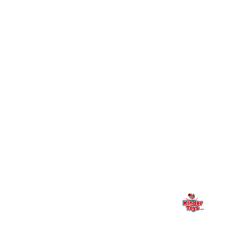
חיפשתי באתר משחק/מוצר מסוים והוא אזל מהמלאי. מה
+
עושים?
+
יש חנות פיזית? איפה היא ומתי אפשר לבקר בה?
מילה אחרונה, מהלב
Kinder Toys היא לא רק חנות — היא בית למשחק, גילוי וחיבור
משפחתי. אם משהו לא ברור, חסר, או אתם פשוט רוצים להתייעץ
— אנחנו כאן. תמיד.