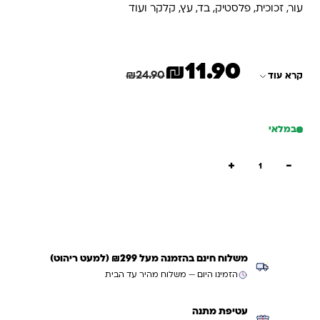
עור, זכוכית, פלסטיק, בד, עץ, קלקר ועוד
₪
11.90
המחיר הנוכחי הוא: ₪11.90.
המחיר המקורי היה: ₪24.90.
חיסכון
13.00
₪
₪
24.90
קרא עוד
במלאי
כמות של דבק רב תכליתי שקוף | 100 מל | ביג
+
−
הוספה לסל
קנייה מהירה
משלוח חינם בהזמנה מעל ₪299 (למעט ריהוט)
הזמינו היום — משלוח מהיר עד הבית
עטיפת מתנה