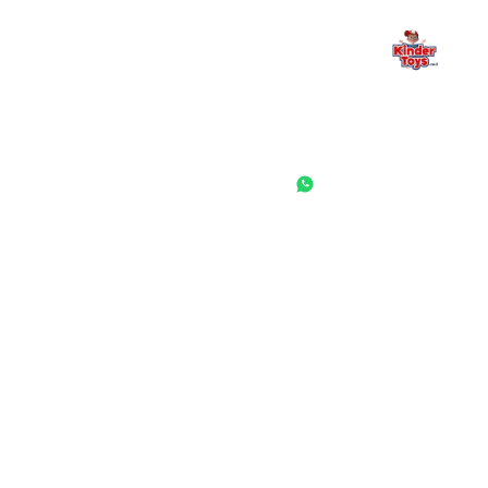
החנות המובילה לצעצועים, מכשירי כתיבה, חומרי יצירה וציוד לגני ילדים
ובתי ספר. שירות אישי, מחירים הוגנים ואלפי לקוחות מרוצים.
◎
f
ראשי
גננות ומוסדות
הסיפור שלנו
התחבר / הרשם
שאלות ותשובות
משאלות
לקוחות מספרים
מועדון לקוחות
תקנון האתר
ביטול עסקה
משלוחים והחזרות
מדיניות פרטיות
הצהרת נגישות