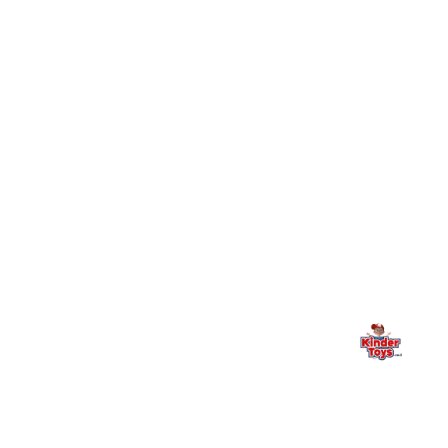
עושים?
+
יש חנות פיזית? איפה היא ומתי אפשר לבקר בה?
מילה אחרונה, מהלב
Kinder Toys היא לא רק חנות — היא בית למשחק, גילוי וחיבור
משפחתי. אם משהו לא ברור, חסר, או אתם פשוט רוצים להתייעץ
— אנחנו כאן. תמיד.
החנות המובילה לצעצועים, מכשירי כתיבה, חומרי יצירה וציוד לגני ילדים
ובתי ספר. שירות אישי, מחירים הוגנים ואלפי לקוחות מרוצים.