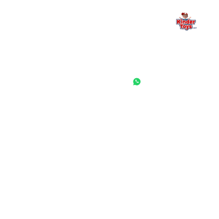
החנות המובילה לצעצועים, מכשירי כתיבה, חומרי יצירה וציוד לגני ילדים
ובתי ספר. שירות אישי, מחירים הוגנים ואלפי לקוחות מרוצים.
◎
f
ראשי
גננות ומוסדות
הסיפור שלנו
התחבר / הרשם
שאלות ותשובות
משאלות
לקוחות מספרים
מועדון לקוחות
תקנון האתר
ביטול עסקה
משלוחים והחזרות
מדיניות פרטיות
הצהרת נגישות