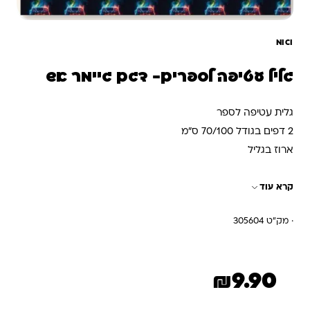
NICI
גליל עטיפה לספרים- דגם גיימר אש
גלית עטיפה לספר
2 דפים בגודל 70/100 ס”מ
ארוז בגליל
קרא עוד
· מק"ט 305604
₪
9.90