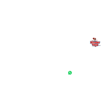
משפחתי. אם משהו לא ברור, חסר, או אתם פשוט רוצים להתייעץ
— אנחנו כאן. תמיד.
החנות המובילה לצעצועים, מכשירי כתיבה, חומרי יצירה וציוד לגני ילדים
ובתי ספר. שירות אישי, מחירים הוגנים ואלפי לקוחות מרוצים.
◎
f
ראשי
גננות ומוסדות
הסיפור שלנו
התחבר / הרשם
שאלות ותשובות
משאלות
לקוחות מספרים
מועדון לקוחות