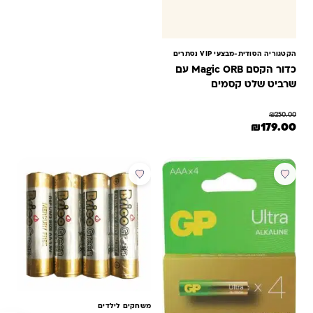
הקטגוריה הסודית-מבצעי VIP נסתרים
כדור הקסם Magic ORB עם
שרביט שלט קסמים
₪
250.00
המחיר המקורי היה: ₪250.00.
המחיר הנוכחי הוא: ₪179.00.
₪
179.00
משחקים לילדים