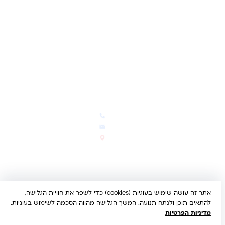
תקנון האתר
ביטול עסקה
משלוחים והחזרות
מדיניות פרטיות
הצהרת נגישות
הבלוג של קינדי
יצירת קשר
חדשות ועדכונים
צרו קשר
הבלוג שלנו
03-5293383
המבצעים החמים
office@kindertoys.co.il
החדשים והמומלצים
הרב יעקב לנדא 7, בני ברק
סטטוס הזמנה
א'-ה' 10:00-21:00 • ו' 10:00-
14:00
אתר זה עושה שימוש בעוגיות (cookies) כדי לשפר את חוויית הגלישה,
© 2026 קינדר טויס • כל הזכויות שמורות •
הצהרת נגישות
להתאים תוכן ולנתח תנועה. המשך הגלישה מהווה הסכמה לשימוש בעוגיות.
UX/UI & Dev by
Multi Digital
מדיניות הפרטיות
תשלום מאובטח:
Bit
PayPal
ISRACARD
MC
VISA