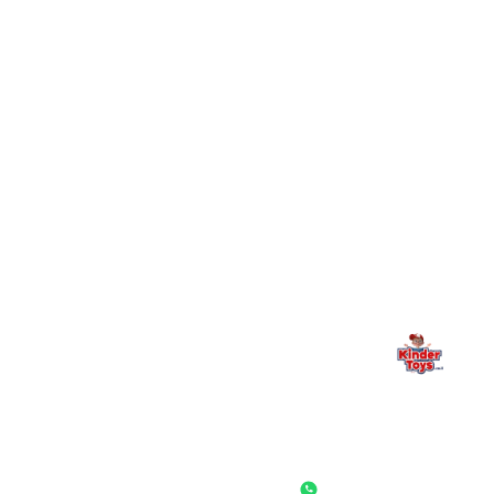
+
יש חנות פיזית? איפה היא ומתי אפשר לבקר בה?
מילה אחרונה, מהלב
Kinder Toys היא לא רק חנות — היא בית למשחק, גילוי וחיבור
משפחתי. אם משהו לא ברור, חסר, או אתם פשוט רוצים להתייעץ
— אנחנו כאן. תמיד.
החנות המובילה לצעצועים, מכשירי כתיבה, חומרי יצירה וציוד לגני ילדים
ובתי ספר. שירות אישי, מחירים הוגנים ואלפי לקוחות מרוצים.
◎
f