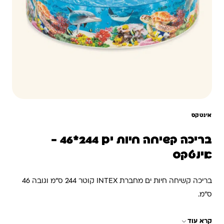
אינטקס
בריכה קשיחה חיות ים 244*46 -
אינטקס
בריכה קשיחה חיות ים מחברת INTEX קוטר 244 ס"מ וגובה 46
ס"מ.
ב
ריכה אשר נפתחת בעת המילוי במים ללא צורך בניפוח! מושלמת
קרא עוד
לימי הקיץ החמים!