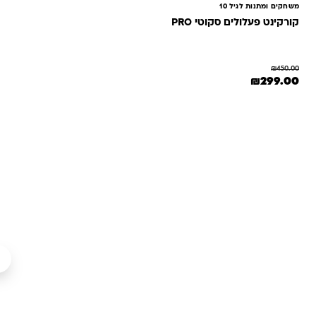
משחקים ומתנות לגיל 10
קורקינט פעלולים סקוטי PRO
₪
450.00
מחיר המקורי היה: ₪450.00.
המחיר הנוכחי הוא: ₪299.00.
₪
299.00
שאלות ותשובות
אנחנו יודעים שלקנות אונליין זה עניין של אמון. במיוחד כשמדובר
במשחקים ומתנות לילדים — משהו שחייב להיות מדויק, איכותי
ומתאים באמת. ב-Kinder Toys תמצאו שירות אישי, ליווי והכוונה
מהלב — מההזמנה ועד שהחנות מגיעה לידיים שלכם. אנחנו כאן
כדי שתוכלו להזמין ברוגע, בביטחון ובשמחה.