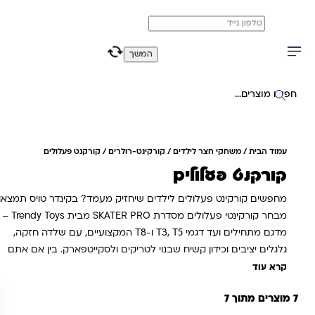
משלוח מהיר חינם בקניה מעל 299 ₪ (למעט ריהוט)
0
0
המשך
יפוש באתר
עמוד הבית
/
משחקי חצר לילדים
/
קורקינט-רולרים
/ קורקנט פעלולים
קורקנט פעלולים
מחפשים קורקינט פעלולים לילדים שיחזיק מעמד? בקינדר טויס תמצאו
מבחר קורקינטי פעלולים מסדרת SKATER PRO מבית Trendy Toys –
מדגם מתחילים ועד דגמי T3, T5 ו-T8 המקצועיים, עם שלדה חזקה,
גלגלים יציבים וכידון קשיח שבנוי לטריקים ולסקייטפארק. בין אם אתם
מחפשים קורקינט פעלולים לילד מתחיל או דגם מקצועי לרוכב מתקדם
קרא עוד
– יש לנו את הדגם שמתאים בדיוק לרמה ולגיל, החל מ-199 ש"ח
7 מוצרים מתוך 7
ובמשלוח מהיר עד הבית.