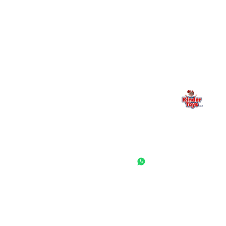
Kinder Toys היא לא רק חנות — היא בית למשחק, גילוי וחיבור
משפחתי. אם משהו לא ברור, חסר, או אתם פשוט רוצים להתייעץ
— אנחנו כאן. תמיד.
החנות המובילה לצעצועים, מכשירי כתיבה, חומרי יצירה וציוד לגני ילדים
ובתי ספר. שירות אישי, מחירים הוגנים ואלפי לקוחות מרוצים.
◎
f
ראשי
גננות ומוסדות
הסיפור שלנו
התחבר / הרשם
שאלות ותשובות
משאלות