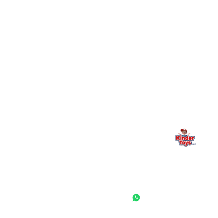
+
יש חנות פיזית? איפה היא ומתי אפשר לבקר בה?
מילה אחרונה, מהלב
Kinder Toys היא לא רק חנות — היא בית למשחק, גילוי וחיבור
משפחתי. אם משהו לא ברור, חסר, או אתם פשוט רוצים להתייעץ
— אנחנו כאן. תמיד.
החנות המובילה לצעצועים, מכשירי כתיבה, חומרי יצירה וציוד לגני ילדים
ובתי ספר. שירות אישי, מחירים הוגנים ואלפי לקוחות מרוצים.
◎
f