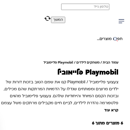
משלוח מהיר חינם בקניה מעל 299 ₪ (למעט ריהוט)
0
0
המשך
יפוש באתר
עמוד הבית
/
משחקים לילדים
/ Playmobil פליימוביל
Playmobil פליימוביל
צעצועי פליימוביל / Playmobil קנו את שמם הטוב בזכות דורות של
ילדים מרוצים ומפותחים שגדלו על הדמויות המרתקות שהם מכילים,
ובזכות הקסם המיוחד והייחודיות שלהם. צעצועי פליימוביל מהווים
פלטפורמה נהדרת לילדים, לביים חיים מקבילים מרתקים משל עצמם
על פי יד הדמיון הטובה עליהם, מה שתורם תרומה מכרעת להתפתחות
קרא עוד
הקוגניטיבית והאינטליגנטית שלהם – הזמינו כעת שלל צעצועי פליימוביל
6 מוצרים מתוך 6
במחירים מצוינים און ליין.