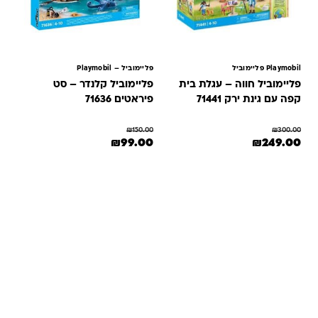
Playmobil פליימוביל
פליימוביל – Playmobil
פליימוביל חווה – עגלת בית
פליימוביל קלנדר – סט
קפה עם גינת ירק 71441
פיראטים 71636
₪
150.00
₪
300.00
מחיר המקורי היה: ₪300.00.
המחיר הנוכחי הוא: ₪249.00.
המחיר המקורי היה: ₪150.00.
המחיר הנוכחי הוא: ₪99.00.
₪
99.00
₪
249.00
שאלות ותשובות
אנחנו יודעים שלקנות אונליין זה עניין של אמון. במיוחד כשמדובר
במשחקים ומתנות לילדים — משהו שחייב להיות מדויק, איכותי