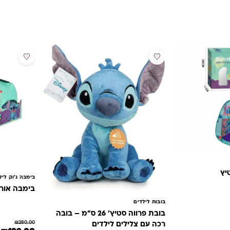
מבצע
מבצע
יץ
בימבה ג'וק ליל
בימבה אורק
בובות לילדים
בובת פרווה סטיץ' 26 ס"מ – בובה
₪.
 הוא: ₪139.00.
₪
280.00
רכה עם צלילים לילדים