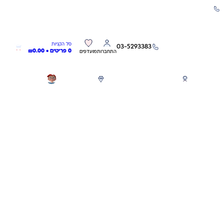
שירות אישי 03-5293383
0
0
סל הקניות
03-5293383
0 פריטים •
0.00
₪
התחברות
מועדפים
חגים
משחקים לפי גילאים
מותגים
GIFT CARD