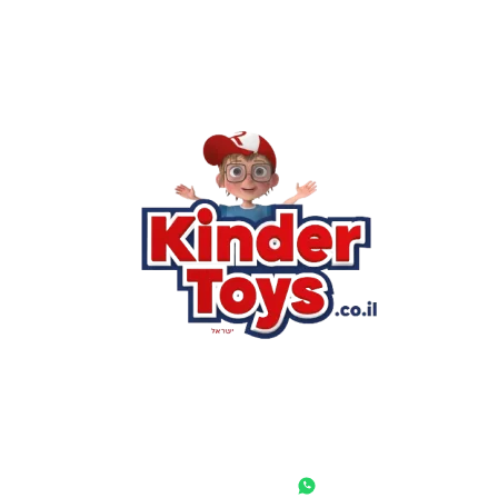
רא
הסי
שא
לק
מוע
תק
בי
מש
מדי
הצ
הבל
יצ
החנות המובילה לצעצועים, מכשירי כתיבה, חומרי יצירה וציוד לגני
ילדים ובתי ספר. שירות אישי, מחירים הוגנים ואלפי לקוחות מרוצים.
◎
f