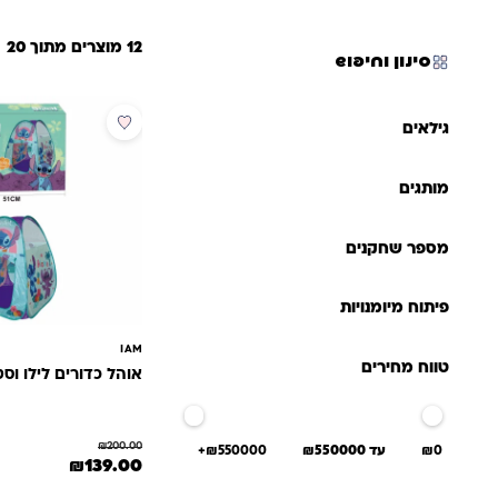
12 מוצרים מתוך 20
סינון וחיפוש
מבצע
גילאים
מותגים
מספר שחקנים
פיתוח מיומנויות
IAM
טווח מחירים
אוהל כדורים לילו וסט
₪
200.00
₪0
עד ₪550000
₪550000+
המחיר המקורי היה: 200.00
המחיר הנוכחי
₪
139.00