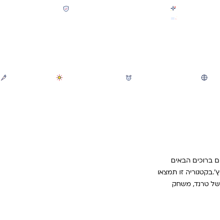
קולקציית חזרה לבית הספר 2026 נחתה
תשלום מאובטח SSL + PCI
משלוח מהיר חינם בקניה מעל 299 ₪ (למעט ריהוט)
חיפוש
משחקי חצר וגינה
הכל לגננת ולגן
מוצרי קיץ
ים ברוכים הבאים
׳.בקטגוריה זו תמצאו
ם של טרנד, משחק