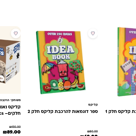
מבצע
מבצע
משחקי הרכבה 
קליקס
 קליקס חלק 1
ספר דוגמאות להרכבת קליקס חלק 2
חלקים– Nano Clics
₪
150.00
המחיר המקורי 
המ
₪
89.00
₪
80.00