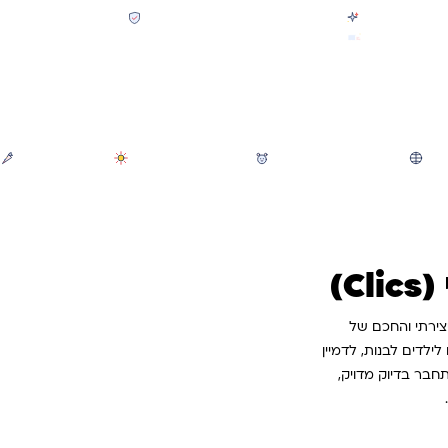
קולקציית חזרה לבית הספר 2026 נחתה
תשלום מאובטח SSL + PCI
משלוח מהיר חינם בקניה מעל 299 ₪ (למעט ריהוט)
חיפוש
משחקי חצר וגינה
הכל לגננת ולגן
מוצרי קיץ
)
צבעוני, היצירתי והחכם של
ילדים לבנות, לדמיין
חבר בדיוק מדויק,