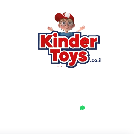
הסי
שא
לק
מוע
תק
בי
מש
מדי
הצ
הבל
יצ
החנות המובילה לצעצועים, מכשירי כתיבה, חומרי יצירה וציוד לגני
ילדים ובתי ספר. שירות אישי, מחירים הוגנים ואלפי לקוחות מרוצים.
◎
f