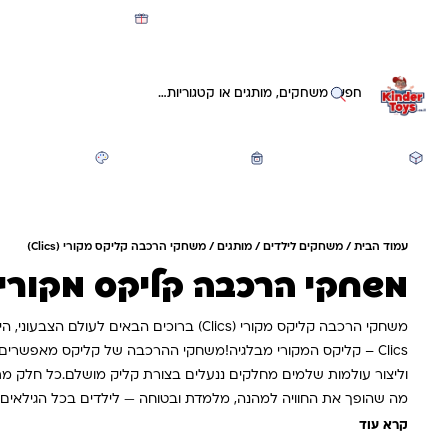
מועדון קינדי -קאשבק 5% חזרה על כל קנייה
חיפוש באתר
משחקים ותעסוקה
חזרה לבית הספר
יצירה ואומנות
עמוד הבית
/
משחקים לילדים
/
מותגים
/ משחקי הרכבה קליקס מקורי (Clics)
משחקי הרכבה קליקס מקורי (Clics
משחקי הרכבה קליקס מקורי (Clics) ברוכים הבאים לעולם ה
Clics – קליקס המקורי מבלגיה!משחקי ההרכבה של קליקס מאפשרים ל
וליצור עולמות שלמים מחלקים ננעלים בצורת קליק מושלם.כל חלק מת
מה שהופך את החוויה למהנה, מלמדת ובטוחה — לילדים בכל הגילאים.
קרא עוד