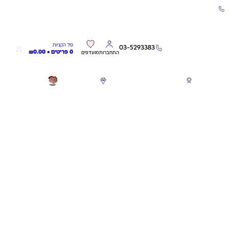
שירות אישי 03-5293383
0
0
סל הקניות
03-5293383
0 פריטים •
0.00
₪
התחברות
מועדפים
חגים
משחקים לפי גילאים
מותגים
GIFT CARD