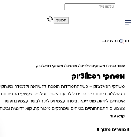
משלוח מהיר חינם בקניה מעל 299 ₪ (למעט ריהוט)
0
0
המשך
יפוש באתר
עמוד הבית
/
משחקים לילדים
/
מותגים
/ משחקי רפאלצ'וק
משחקי רפאלצ'וק
משחקי רפאלצ׳וק – כשההתמודדות הופכת להשראה וללמידה משחקי
רפאלצ׳וק פותחו בידי הורים לילד עם אכונדרופלזיה. צעצועי התפתחות
איכותיים לחיזוק מוטוריקה, ביטחון עצמי ויכולת הלבשה עצמית.חפשו
צעצועים התפתחותיים בטוחים שמחזקים מוטוריקה, קואורדינציה וביטחון
עצמי? הכירו את רפאלצ׳וק – מותג צעצועי למידה מאושרים ע“י אנשי
קרא עוד
מקצוע. הזמינו אונליין ומשלוח יגיע עד הבית!רפאלצ׳וק, צעצועים
5 מוצרים מתוך 5
התפתחותיים, צעצועי מוטוריקה, משחקי פיזיותרפיה, צעצועים לבניית