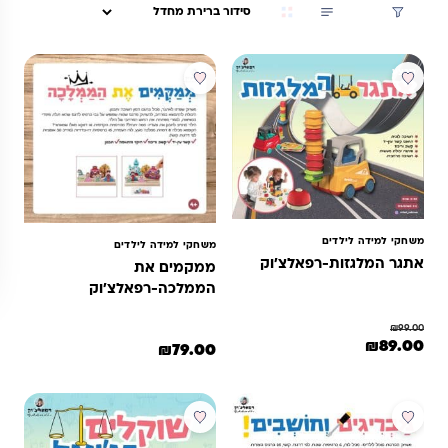
קואורדינציה, צעצועי עץ בטוחים.
סינון
מבצע
משחקי למידה לילדים
משחקי למידה לילדים
אתגר המלגזות-רפאלצ'וק
ממקמים את
הממלכה-רפאלצ'וק
₪
99.00
מחיר המקורי היה: ₪99.00.
המחיר הנוכחי הוא: ₪89.00.
₪
89.00
₪
79.00