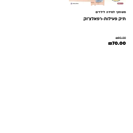
משחקי למידה לילדים
תיק פעילות-רפאלצ'וק
₪
90.00
מחיר המקורי היה: ₪90.00.
המחיר הנוכחי הוא: ₪70.00.
₪
70.00
שאלות ותשובות
אנחנו יודעים שלקנות אונליין זה עניין של אמון. במיוחד כשמדובר
במשחקים ומתנות לילדים — משהו שחייב להיות מדויק, איכותי
ומתאים באמת. ב-Kinder Toys תמצאו שירות אישי, ליווי והכוונה
מהלב — מההזמנה ועד שהחנות מגיעה לידיים שלכם. אנחנו כאן