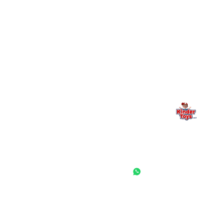
מילה אחרונה, מהלב
Kinder Toys היא לא רק חנות — היא בית למשחק, גילוי וחיבור
משפחתי. אם משהו לא ברור, חסר, או אתם פשוט רוצים להתייעץ
— אנחנו כאן. תמיד.
החנות המובילה לצעצועים, מכשירי כתיבה, חומרי יצירה וציוד לגני ילדים
ובתי ספר. שירות אישי, מחירים הוגנים ואלפי לקוחות מרוצים.
◎
f
ראשי
גננות ומוסדות
הסיפור שלנו
התחבר / הרשם