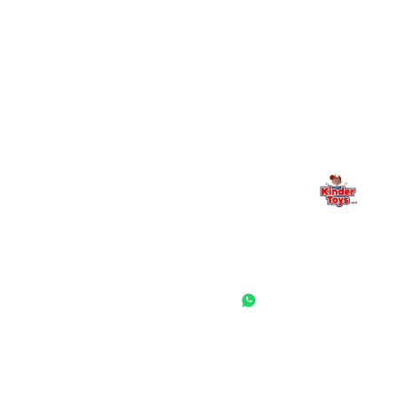
מילה אחרונה, מהלב
Kinder Toys היא לא רק חנות — היא בית למשחק, גילוי וחיבור
משפחתי. אם משהו לא ברור, חסר, או אתם פשוט רוצים להתייעץ
— אנחנו כאן. תמיד.
החנות המובילה לצעצועים, מכשירי כתיבה, חומרי יצירה וציוד לגני ילדים
ובתי ספר. שירות אישי, מחירים הוגנים ואלפי לקוחות מרוצים.
◎
f
ראשי
גננות ומוסדות
הסיפור שלנו
התחבר / הרשם
שאלות ותשובות
משאלות