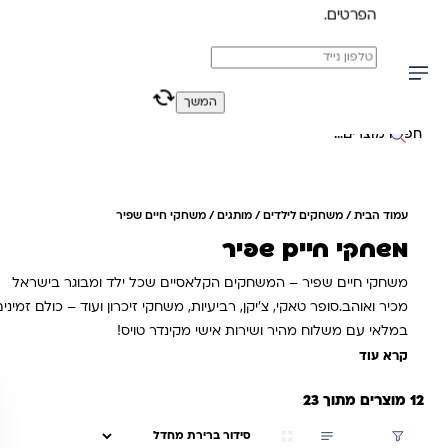
הפרטים.
משלוח מהיר חינם בקניה מעל 299 ₪ (למעט ריהוט)
0
0
המשך
יפוש באתר
עמוד הבית
/
משחקים לילדים
/
מותגים
/ משחקי חיים שפיר
משחקי חיים שפיר
משחקי חיים שפיר – המשחקים הקלאסיים שכל ילד ומבוגר בישראל
מכיר ואוהב.סופר טאקי, צ'יקן, רביעיות, משחקי זיכרון ועוד – כולם זמינים
במלאי עם משלוח מהיר ושירות אישי מקינדר טויס!
קרא עוד
12 מוצרים מתוך 23
סינון