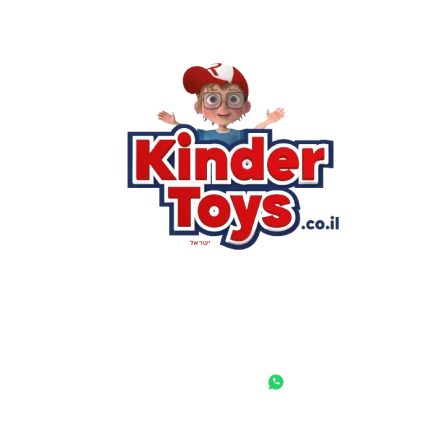
רא
הסי
שא
לק
מוע
תק
בי
מש
מדי
הצ
הבל
יצ
החנות המובילה לצעצועים, מכשירי כתיבה, חומרי יצירה וציוד לגני
ילדים ובתי ספר. שירות אישי, מחירים הוגנים ואלפי לקוחות מרוצים.
◎
f