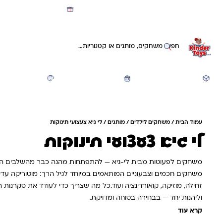
מועדון קינדי -קאשבק 5% חזרה על כל קנייה
חיפוש באתר
משחקים ותעסוקה
חזרה לבית הספר
יצירה ואומנות
עמוד הבית
/
משחקים לילדים
/
מותגים
/ לי גיא צעצועי תינוקות
לי גיא צעצועי תינוקות
משחקים לפעוטות מבית לי-גיא — להתפתחות מהנה כבר מהשלבים הרא
משחקים חכמים וצבעוניים המותאמים במיוחד לגיל הרך: מוטוריקה עדי
זחילה, מוזיקה, קואורדינציה ועוד.כל מה שצריך כדי לעודד את סקרנות ה
וליהנות יחד — בבחירה בטוחה ומדויקת.
קרא עוד