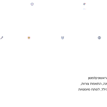
קולקציית חזרה לבית הספר 2026 נחתה
תשלום מאובטח SSL + PCI
משלוח מהיר חינם בקניה מעל 299 ₪ (למעט ריהוט)
חיפוש
משחקי חצר וגינה
הכל לגננת ולגן
מוצרי קיץ
שונים!מגוון
נה, התאמת צורות,
ילד, לפתח מיומנויות