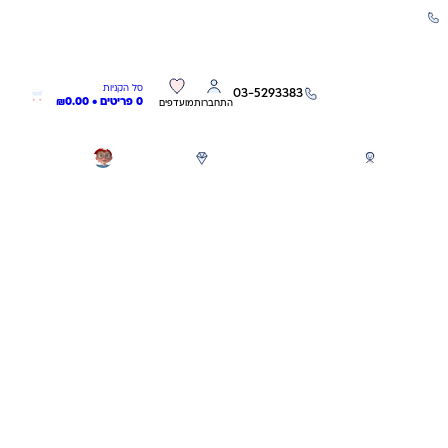
שירות אישי 03-5293383
0
0
סל הקניות
03-5293383
0 פריטים •
0.00
₪
התחברות
מועדפים
חגים
משחקים לפי גילאים
מותגים
GIFT CARD