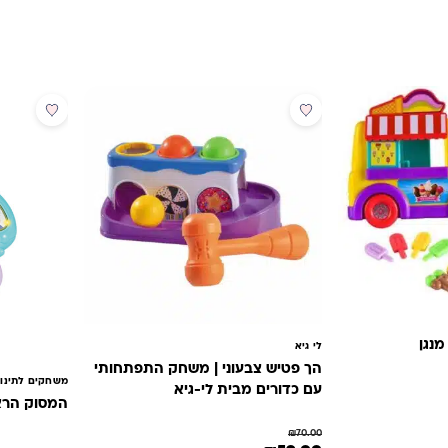
מבצע
מנגן
לי גיא
הך פטיש צבעוני | משחק התפתחותי
משחקים לתינו
עם כדורים מבית לי-גיא
המסוק הרא
₪.
הוא: ₪89.00.
₪
70.00