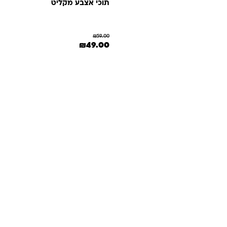
תוכי אצבע מקליט
₪
59.00
המחיר המקורי היה: ₪59.00.
המחיר הנוכחי הוא: ₪49.00.
₪
49.00
שאלות ותשובות
אנחנו יודעים שלקנות אונליין זה עניין של אמון. במיוחד כשמדובר
במשחקים ומתנות לילדים — משהו שחייב להיות מדויק, איכותי
ומתאים באמת. ב-Kinder Toys תמצאו שירות אישי, ליווי והכוונה
מהלב — מההזמנה ועד שהחנות מגיעה לידיים שלכם. אנחנו כאן
כדי שתוכלו להזמין ברוגע, בביטחון ובשמחה.