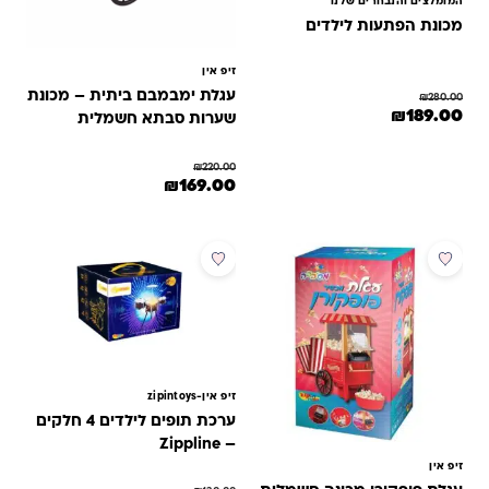
המומלצים והנבחרים שלנו
מכונת הפתעות לילדים
זיפ אין
עגלת ימבמבם ביתית – מכונת
₪
280.00
מחיר המקורי היה: ₪280.00.
המחיר הנוכחי הוא: ₪189.00.
₪
189.00
שערות סבתא חשמלית
₪
220.00
המחיר המקורי היה: ₪220.00.
המחיר הנוכחי הוא: ₪169.00.
₪
169.00
מבצע
מבצע
זיפ אין-zipintoys
ערכת תופים לילדים 4 חלקים
– Zippline
זיפ אין