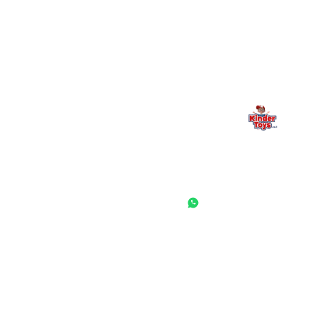
משפחתי. אם משהו לא ברור, חסר, או אתם פשוט רוצים להתייעץ
— אנחנו כאן. תמיד.
החנות המובילה לצעצועים, מכשירי כתיבה, חומרי יצירה וציוד לגני ילדים
ובתי ספר. שירות אישי, מחירים הוגנים ואלפי לקוחות מרוצים.
◎
f
ראשי
גננות ומוסדות
הסיפור שלנו
התחבר / הרשם
שאלות ותשובות
משאלות
לקוחות מספרים