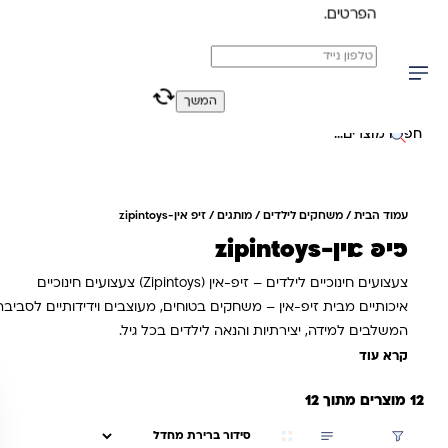
הפרטים.
משלוח מהיר חינם בקניה מעל 299 ₪ (למעט ריהוט)
0
0
המשך
יפוש באתר
עמוד הבית
/
משחקים לילדים
/
מותגים
/ זיפ אין-zipintoys
זיפ אין-zipintoys
צעצועים חינוכיים לילדים – זיפ-אין (Zipintoys) צעצועים חינוכיים
איכותיים מבית זיפ-אין – משחקים בטוחים, מעוצבים וידידותיים לסביבה,
המשלבים למידה, יצירתיות והנאה לילדים בכל גיל.
קרא עוד
12 מוצרים מתוך 12
סינון