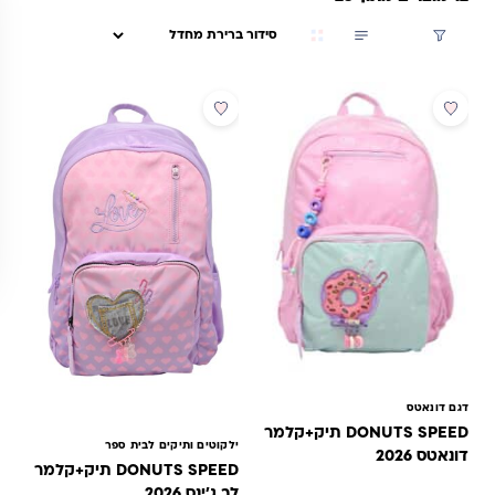
מרופדות ומתכווננות ומבנה אורתופדי קל משקל שמקל על העומס. כך
סינון
אתם מקבלים ילקוט אורתופדי נוח ובטוח לילד, שמחלק את המשקל
בצורה אחידה. מגוון הדגמים שלנו כולל ילקוטים לבנים ולבנות במגוון
עיצובים אהובים – מדגמי כדורגל וגיימינג ועד עיצובי חד קרן ודגמים
אופנתיים. בקטגוריה תמצאו ילקוטי אינווי במחירים אטרקטיביים, עם
אפשרות לרכישה אונליין נוחה ומשלוח עד הבית. מחפשים ילקוט אינווי
איכותי לשנת הלימודים? הזמינו עכשיו ותיהנו ממחירים משתלמים
ומבחר עשיר של תיקי גב לבית ספר. לרכישה הקליקו.
דגם דונאטס
DONUTS SPEED תיק+קלמר
ילקוטים ותיקים לבית ספר
דונאטס 2026
DONUTS SPEED תיק+קלמר
לב ג'ינס 2026