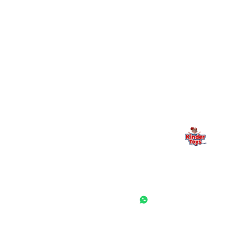
מילה אחרונה, מהלב
Kinder Toys היא לא רק חנות — היא בית למשחק, גילוי וחיבור
משפחתי. אם משהו לא ברור, חסר, או אתם פשוט רוצים להתייעץ
— אנחנו כאן. תמיד.
החנות המובילה לצעצועים, מכשירי כתיבה, חומרי יצירה וציוד לגני ילדים
ובתי ספר. שירות אישי, מחירים הוגנים ואלפי לקוחות מרוצים.
◎
f
ראשי
גננות ומוסדות