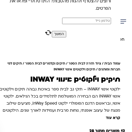
ורוצים להצטרף ולהנות מהטבות? הזינו סלולרי ומלאו את
משלוח מהיר חינם בקניה מעל 299 ₪ (למעט ריהוט)
הפרטים.
0
0
המשך
יפוש באתר
עמוד הבית
/
ציוד חזרה לבית הספר
/
תיקים וקלמרים לבית הספר
/
תיקים לפי
חברות ומותגים
/ תיקים וילקוטים אינווי INWAY
תיקים וילקוטים אינווי INWAY
ילקוטי אינווי INWAY – תיקי גב לבית ספר באיכות גבוהה תיקים וילקוטים
אינווי INWAY הם הבחירה המושלמת לתלמידים בכל הגילאים. ילקוטי
אינווי, ובראשם הדגם הפופולרי ילקוט InWay Speed, מציעים שילוב
מנצח של עיצוב אופנתי, נוחות מרבית ועמידות לאורך שנים. הילקוטים
מתאימים לבית ספר יסודי ולחטיבה, ומהווים פתרון אידיאלי החל מילקוט
קרא עוד
אינווי לכיתה א ועד תיקי גב לתלמידי כיתות ו' ומעלה. כל ילקוט אינווי
12 מוצרים מתוך 28
מתוכנן עם דגש על בריאות הגב – גב מרופד ארגונומי, רצועות כתף