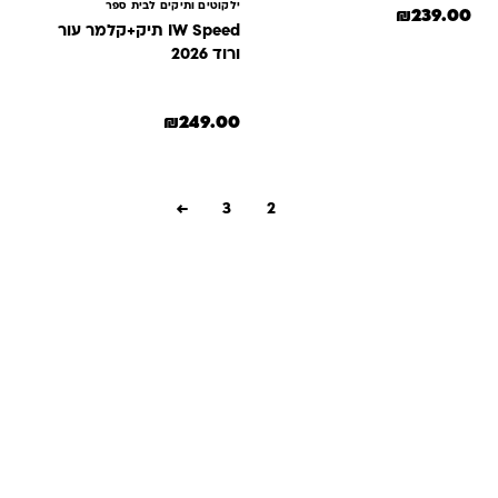
ילקוטים ותיקים לבית ספר
מחיר המקורי היה: ₪279.00.
המחיר הנוכחי הוא: ₪239.00.
₪
239.00
IW Speed תיק+קלמר עור
ורוד 2026
₪
249.00
←
3
2
1
שאלות ותשובות
אנחנו יודעים שלקנות אונליין זה עניין של אמון. במיוחד כשמדובר
במשחקים ומתנות לילדים — משהו שחייב להיות מדויק, איכותי