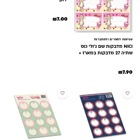
ירוק
₪
7.00
עטיפות לספרים ולמחברות
NICI מדבקות שם ג'ולי כוס
שתיה 27 מדבקות במארז +
סט מדבקות לסנדוויץ'
₪
7.90