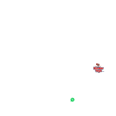
מילה אחרונה, מהלב
Kinder Toys היא לא רק חנות — היא בית למשחק, גילוי וחיבור
משפחתי. אם משהו לא ברור, חסר, או אתם פשוט רוצים להתייעץ
— אנחנו כאן. תמיד.
החנות המובילה לצעצועים, מכשירי כתיבה, חומרי יצירה וציוד לגני ילדים
ובתי ספר. שירות אישי, מחירים הוגנים ואלפי לקוחות מרוצים.
◎
f
ראשי
גננות ומוסדות