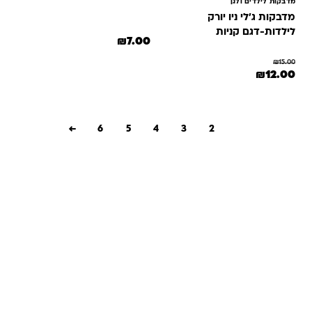
מדבקות לילדים ולגן
מדבקות ג'לי ניו יורק
לילדות-דגם קניות
₪
7.00
₪
15.00
מחיר המקורי היה: ₪15.00.
המחיר הנוכחי הוא: ₪12.00.
₪
12.00
←
6
5
4
3
2
1
שאלות ותשובות
אנחנו יודעים שלקנות אונליין זה עניין של אמון. במיוחד כשמדובר
במשחקים ומתנות לילדים — משהו שחייב להיות מדויק, איכותי
ומתאים באמת. ב-Kinder Toys תמצאו שירות אישי, ליווי והכוונה