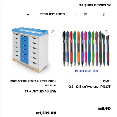
12 מוצרים מתוך 23
סינון
PILOT
ארונות משחקים לילדים ומגירות אחסון
לגן ילדים
PILOT-עט פיילוט G2- 0.5
ארון 18 מגירות + גל
₪
8.90
₪
1,539.00
מוצר זה יש מספר סוגים. ניתן לבחור את האפשרויות בעמוד המוצר