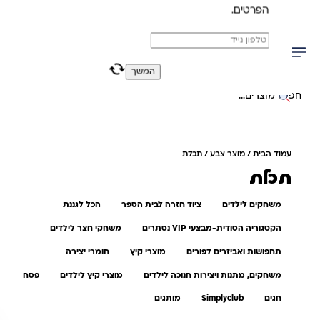
הפרטים.
משלוח מהיר חינם בקניה מעל 299 ₪ (למעט ריהוט)
0
0
המשך
יפוש באתר
עמוד הבית
/ מוצר צבע / תכלת
תכלת
משחקים לילדים
ציוד חזרה לבית הספר
הכל לגננת
הקטגוריה הסודית-מבצעי VIP נסתרים
משחקי חצר לילדים
תחפושות ואביזרים לפורים
מוצרי קיץ
חומרי יצירה
משחקים, מתנות ויצירות חנוכה לילדים
מוצרי קיץ לילדים
פסח
חגים
Simplyclub
מותגים