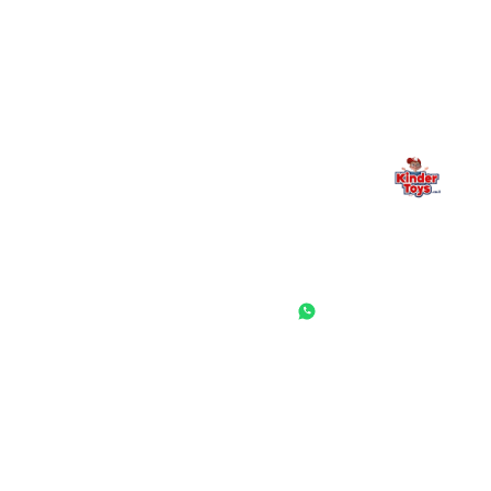
משפחתי. אם משהו לא ברור, חסר, או אתם פשוט רוצים להתייעץ
— אנחנו כאן. תמיד.
החנות המובילה לצעצועים, מכשירי כתיבה, חומרי יצירה וציוד לגני ילדים
ובתי ספר. שירות אישי, מחירים הוגנים ואלפי לקוחות מרוצים.
◎
f
ראשי
גננות ומוסדות
הסיפור שלנו
התחבר / הרשם
שאלות ותשובות
משאלות
לקוחות מספרים
מועדון לקוחות