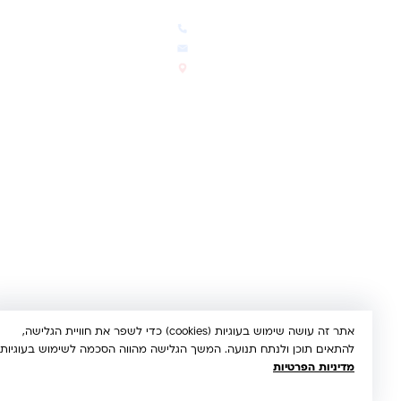
הבלוג שלנו
03-5293383
המבצעים החמים
office@kindertoys.co.il
החדשים והמומלצים
הרב יעקב לנדא 7, בני ברק
סטטוס הזמנה
א'-ה' 10:00-21:00 • ו' 10:00-
14:00
© 2026 קינדר טויס • כל הזכויות שמורות •
הצהרת נגישות
UX/UI & Dev by
Multi Digital
תשלום מאובטח:
Bit
PayPal
ISRACARD
MC
VISA
אתר זה עושה שימוש בעוגיות (cookies) כדי לשפר את חוויית הגלישה,
להתאים תוכן ולנתח תנועה. המשך הגלישה מהווה הסכמה לשימוש בעוגיות.
מדיניות הפרטיות
הבנתי, מאשר/ת