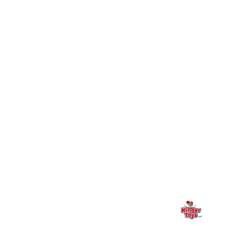
Toys וכיצד מצטרפים?
חיפשתי באתר משחק/מוצר מסוים והוא אזל מהמלאי. מה
+
עושים?
+
יש חנות פיזית? איפה היא ומתי אפשר לבקר בה?
מילה אחרונה, מהלב
Kinder Toys היא לא רק חנות — היא בית למשחק, גילוי וחיבור
משפחתי. אם משהו לא ברור, חסר, או אתם פשוט רוצים להתייעץ
— אנחנו כאן. תמיד.