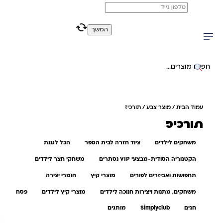
משלוח מהיר חינם בקניה מעל 299 ₪ (למעט ריהוט)
המשך
0
0
יפוש באתר
עמוד הבית
/ מוצר צבע / תורכיז
תורכיז
משחקים לילדים
ציוד חזרה לבית הספר
הכל לגננת
הקטגוריה הסודית-מבצעי VIP נסתרים
משחקי חצר לילדים
תחפושות ואביזרים לפורים
מוצרי קיץ
חומרי יצירה
משחקים, מתנות ויצירות חנוכה לילדים
מוצרי קיץ לילדים
פסח
חגים
Simplyclub
מותגים