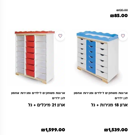
8
מדורגים
5
₪
120.00
מתוך 5
מחיר המקורי היה: ₪120.00.
המחיר הנוכחי הוא: ₪85.00.
₪
85.00
מבוסס על
דירוגים של
מוצר זה יש מספר סוגים. ניתן לבחור את האפשרויות בעמוד המוצר
לקוחות
ארונות משחקים לילדים ומגירות אחסון
ארונות משחקים לילדים ומגירות אחסון
לגן ילדים
לגן ילדים
ארון 18 מגירות + גל
ארון 21 מיכלים + גל
₪
1,599.00
₪
1,539.00