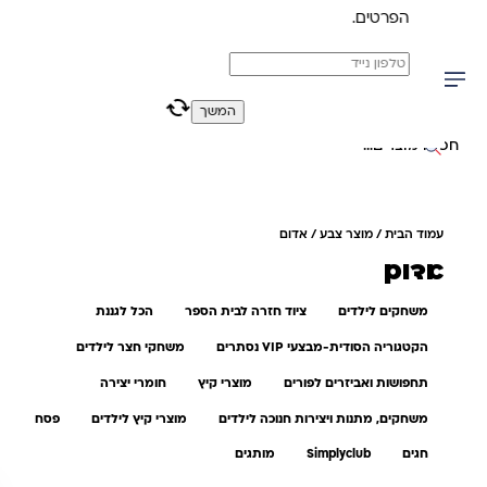
הפרטים.
משלוח מהיר חינם בקניה מעל 299 ₪ (למעט ריהוט)
0
0
המשך
יפוש באתר
עמוד הבית
/ מוצר צבע / אדום
אדום
משחקים לילדים
ציוד חזרה לבית הספר
הכל לגננת
הקטגוריה הסודית-מבצעי VIP נסתרים
משחקי חצר לילדים
תחפושות ואביזרים לפורים
מוצרי קיץ
חומרי יצירה
משחקים, מתנות ויצירות חנוכה לילדים
מוצרי קיץ לילדים
פסח
חגים
Simplyclub
מותגים