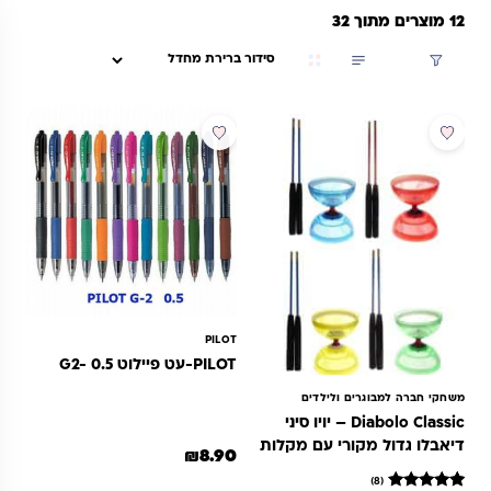
12 מוצרים מתוך 32
סינון
מבצע
PILOT
PILOT-עט פיילוט G2- 0.5
משחקי חברה למבוגרים ולילדים
Diabolo Classic – יויו סיני
דיאבלו גדול מקורי עם מקלות
₪
8.90
FRP מקצועיים
למוצר זה יש מספר סוגים. ניתן לבחור 
(8)