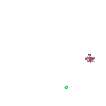
מילה אחרונה, מהלב
Kinder Toys היא לא רק חנות — היא בית למשחק, גילוי וחיבור
משפחתי. אם משהו לא ברור, חסר, או אתם פשוט רוצים להתייעץ
— אנחנו כאן. תמיד.
החנות המובילה לצעצועים, מכשירי כתיבה, חומרי יצירה וציוד לגני ילדים
ובתי ספר. שירות אישי, מחירים הוגנים ואלפי לקוחות מרוצים.
◎
f
ראשי
גננות ומוסדות