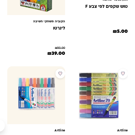
טוש שקפים לפי צבע F
הקוביה משחקי חשיבה
ליגרטו
₪
5.00
מוצר זה יש מספר סוגים. ניתן לבחור את האפשרויות בעמוד המוצר
₪
50.00
המחיר המקורי היה: ₪50.00.
המחיר הנוכחי הוא: ₪39.00.
₪
39.00
מבצע
מבצע
Artline
Artline