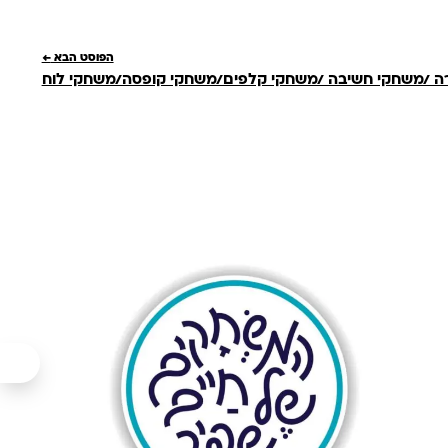
הפוסט הבא
←
 /משחקי חשיבה /משחקי קלפים/משחקי קופסה/משחקי לוח