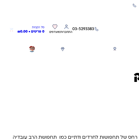
שירות אישי 03-5293383
0
0
סל הקניות
03-5293383
0 פריטים •
0.00
₪
התחברות
מועדפים
חגים
משחקים לפי גילאים
מותגים
GIFT CARD
וון רחס של תחפושות לחרדים ודתיים כמו תחפושת הרב עובדיה