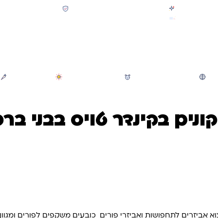
קולקציית חזרה לבית הספר 2026 נחתה
תשלום מאובטח SSL + PCI
משלוח מהיר חינם בקניה מעל 299 ₪ (למעט ריהוט)
חיפוש
משחקי חצר וגינה
הכל לגננת ולגן
מוצרי קיץ
ונים בקינדר טויס בבני ברק
למצוא אביזרים לתחפושות ואביזרי פורים כובעים משקפים לפורים ומג