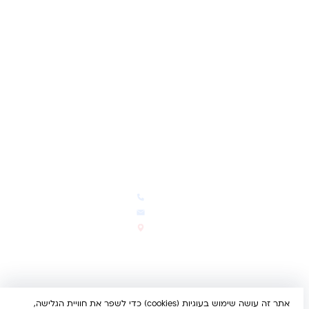
שאלות ותשובות
משאלות
לקוחות מספרים
מועדון לקוחות
תקנון האתר
ביטול עסקה
משלוחים והחזרות
מדיניות פרטיות
הצהרת נגישות
הבלוג של קינדי
יצירת קשר
חדשות ועדכונים
צרו קשר
הבלוג שלנו
03-5293383
המבצעים החמים
office@kindertoys.co.il
החדשים והמומלצים
הרב יעקב לנדא 7, בני ברק
סטטוס הזמנה
א'-ה' 10:00-21:00 • ו' 10:00-
14:00
אתר זה עושה שימוש בעוגיות (cookies) כדי לשפר את חוויית הגלישה,