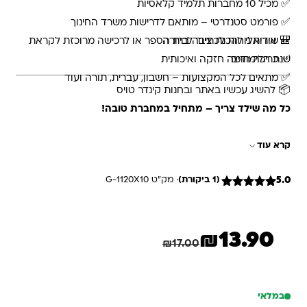
✅ מכיל 10 מחברות תלמיד קלאסיות
✅ פורמט סטנדרטי – מותאם לדרישות משרד החינוך
✅ שורות נוחות לכתיבה ברורה
🎒 אידיאלי להכנת ציוד לבית הספר או לרכישה מרוכזת לקראת
שנת הלימודים
✅ כריכה חומה חזקה ואיכותית
✅ מתאים לכל המקצועות – חשבון, עברית, תורה ועוד
📦 להשיג עכשיו באתר ובחנות קינדר טויס
כל מה שילד צריך – מתחיל במחברת טובה!
קרא עוד
5.0
(1 ביקורת)
· מק"ט G-1120X10
1
מדורג
5
מתוך 5
מבוסס על
דירוגים של
₪
13.90
לקוחות
המחיר הנוכחי הוא: ₪13.90.
המחיר המקורי היה: ₪17.00.
חיסכון
3.10
₪
₪
17.00
במלאי