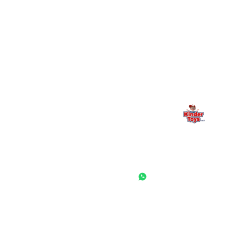
מילה אחרונה, מהלב
Kinder Toys היא לא רק חנות — היא בית למשחק, גילוי וחיבור
משפחתי. אם משהו לא ברור, חסר, או אתם פשוט רוצים להתייעץ
— אנחנו כאן. תמיד.
החנות המובילה לצעצועים, מכשירי כתיבה, חומרי יצירה וציוד לגני ילדים
ובתי ספר. שירות אישי, מחירים הוגנים ואלפי לקוחות מרוצים.
◎
f
ראשי
גננות ומוסדות
הסיפור שלנו
התחבר / הרשם