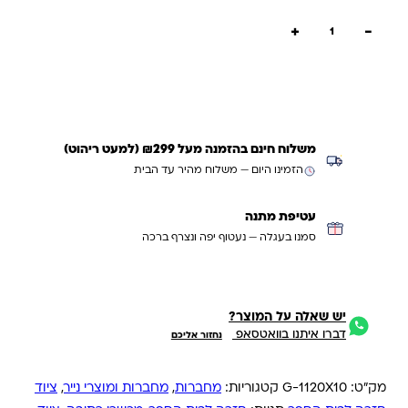
כמות של 10 מחברות חשבון -כריכה חומה
+
−
הוספה לסל
קנייה מהירה
משלוח חינם בהזמנה מעל ₪299 (למעט ריהוט)
הזמינו היום — משלוח מהיר עד הבית
עטיפת מתנה
סמנו בעגלה — נעטוף יפה ונצרף ברכה
יש שאלה על המוצר?
דברו איתנו בוואטסאפ
נחזור אליכם
מק"ט:
G-1120X10
קטגוריות:
מחברות
,
מחברות ומוצרי נייר
,
ציוד