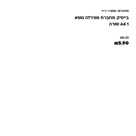
מחברות ומוצרי נייר
בייסיק מחברת ספירלה נושא
A4 1 שורה
₪
8.00
המחיר המקורי היה: ₪8.00.
המחיר הנוכחי הוא: ₪5.90.
₪
5.90
שאלות ותשובות
אנחנו יודעים שלקנות אונליין זה עניין של אמון. במיוחד כשמדובר
במשחקים ומתנות לילדים — משהו שחייב להיות מדויק, איכותי
ומתאים באמת. ב-Kinder Toys תמצאו שירות אישי, ליווי והכוונה
מהלב — מההזמנה ועד שהחנות מגיעה לידיים שלכם. אנחנו כאן