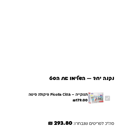
נקנה יחד — השלימו את הסט
תנוקייה – Picolla Città פיקולה סיטה
₪
179.00
293.80 ₪
סה"כ לפריטים שנבחרו: