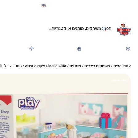
מועדון קינדי -קאשבק 5% חזרה על כל קנייה
חיפוש באתר
משחקים ותעסוקה
חזרה לבית הספר
יצירה ואומנות
עמוד הבית
/
משחקים לילדים
/
מותגים
/
Picolla Città פיקולה סיטה
/ תנוקייה – Picolla Città פיקולה סיטה
11%- חיסכון