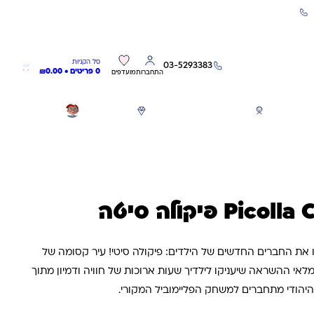
שירות אישי 03-5293383
0
0
סל הקניות
03-5293383
0 פריטים •
0.00
₪
התחברות
מועדפים
חגים
משחקים לפי גילאים
מותגים
GIFT CARD
את החברים החדשים של הילדים: פיקולה סיטי! עיר קסומה של
לאי ההשראה שיעניקו לילדיך שעות ארוכות של חוויה ודמיון מתוך
היהודי מתחברים למשחק הפליימוביל המקורי.