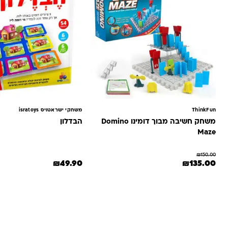
ThinkFun
משחקי ישראטויס isratoys
משחק חשיבה מבוך דומינו Domino
הבדלון
Maze
₪
150.00
המחיר המקורי היה: ₪150.00.
המחיר הנוכחי הוא: ₪135.00.
₪
49.90
₪
135.00