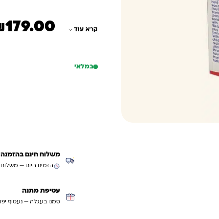
₪
179.00
המחיר הנוכחי הוא: ₪179.00
המחיר המקורי היה: 200.00
קרא עוד
במלאי
כמות של תנוקייה – Picolla Città פיקולה סיטה
הוספה לסל
קנייה מהירה
משלוח חינם בהזמנה מעל ₪299 (למעט
הזמינו היום — משלוח
עטיפת מתנה
סמנו בעגלה — נעטוף יפה