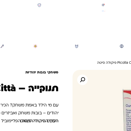
קולקציית חזרה לבית הספר 2026 נחתה
תשלום מאובטח SSL + PCI
משלוח מהיר חינם בקניה מעל 299 ₪ (למעט ריהוט)
חיפוש
משחקי חצר וגינה
הכל לגננת ולגן
מוצרי קיץ
משחקי בובות יהודיות
תנוקייה – Picolla Città פיקולה סיטה
עם מי הילד באמת משחק? הכירו 
יהודים – בובות משחק ואביזרים מ
העולם היהודי הקסום
חלקי הפיקולה סיטה הפליימוביל 