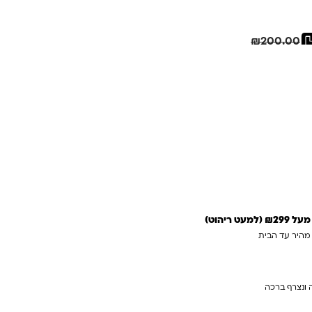
.
₪.
חיסכון
21.00
₪
₪
200.00
 ריהוט)
 מהיר עד הבית
 ונצרף ברכה