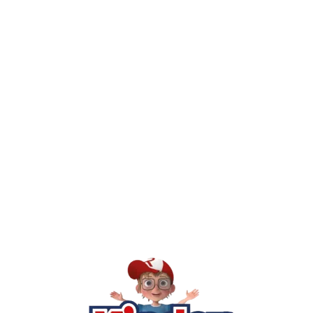
חיפשתי באתר משחק/מוצר מסוים והוא אזל מהמלאי. מה עושים?
יש חנות פיזית? איפה היא ומתי אפשר לבקר בה?
מילה אחר
Kinder Toys היא לא רק חנות — היא 
חסר, או אתם פשוט רוצים ל
רא
הסי
שא
לק
מוע
תק