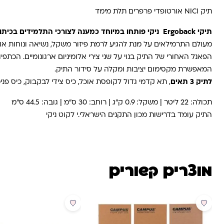
תיק NICI אורטופדי פרפרים תלת מימד
תיקי Ergoback ניקי פותחו במיוחד כמענה לצורכי התלמידים בכיתות הראשונות
מעולם התרמילאים על מנת להגיע לרמת פיזור משקל, נשיאה ונוחות אופ
הפאנל האחורי של התיק בנוי על שני צירי אלומיניום ארגונומיים. ה
המאפשרת מקסימום יציבות ומקלה על סידור התיק.
לתיק 3 תאים
, תא קדמי גדול לקופסת אוכל, כיס צידי לבקבוק, כיס פני
תכולה: 22 ליטר | משקל: 0.9 ק"ג | רוחב: 30 ס"מ | גובה: 44.5 ס"מ
התיק עומד בדרישות מכון התקנים הישראלי.י לקוט ניקי
מוצרים קשורים
מבצע
מבצע