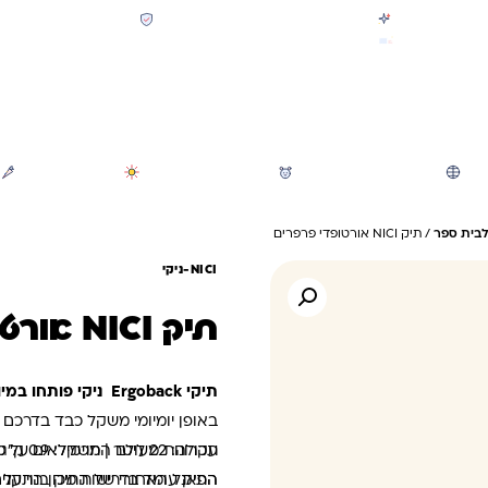
קולקציית חזרה לבית הספר 2026 נחתה
תשלום מאובטח SSL + PCI
משלוח מהיר חינם בקניה מעל 299 ₪ (למעט ריהוט)
חיפוש
משחקי חצר וגינה
הכל לגננת ולגן
מוצרי קיץ
לבית ספר
/ תיק NICI אורטופדי פרפרים
NICI-ניקי
תיק NICI אורטופדי פרפרים
תיקי Ergoback ניקי פותחו במיוחד כמענה לצורכי התלמידים בכיתות הראשונות
באופן יומיומי משקל כבד בדרכם ל
תכולה: 22 ליטר | משקל: 0.9 ק"ג | רוחב: 30 ס"מ | גובה: 44.5 ס"מ
עקרונות מעולם התרמילאים על מנ
התיק עומד בדרישות מכון התקנים
הפאנל האחורי של התיק בנוי על שנ