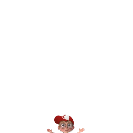
חיפשתי באתר משחק/מוצר מסוים והוא אזל מהמלאי. מה עושים?
יש חנות פיזית? איפה היא ומתי אפשר לבקר בה?
מילה אחר
Kinder Toys היא לא רק חנות — היא 
חסר, או אתם פשוט רוצים ל
רא
הסי
שא
לק
מוע