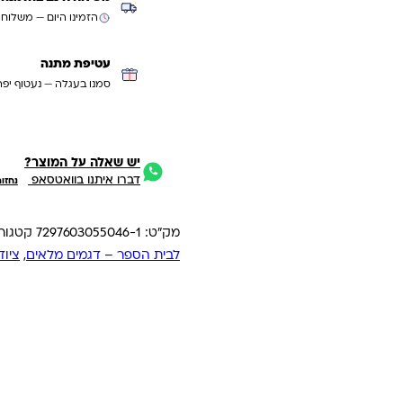
הזמינו היום — משלוח
עטיפת מתנה
סמנו בעגלה — נעטוף יפה
יש שאלה על המוצר?
דברו איתנו בוואטסאפ
נחזו
מק"ט:
7297603055046-1
קטגורי
לבית הספר – דגמים מלאים
,
ציוד