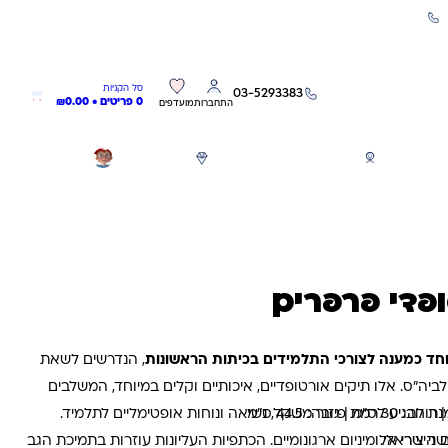
שירות אישי 03-5293383
0
0
סל הקניות
03-5293383
0 פריטים •
0.00
₪
התחברות
מועדפים
חגים
משחקים לפי גילאים
מותגים
GIFT CARD
, הנדרשים לשאת
ביה"ס. אלו תיקים אורטופדיים, איכותיים וקלים במיוחד, המשלבים
ת להגיע לרמת פיזור משקל, נשיאה ונוחות אופטימליים לתלמיד.
 הישראלי.
י צירי אלומיניום ארגונומיים. הכתפיות העליונות עוזרות בתמיכת הגב