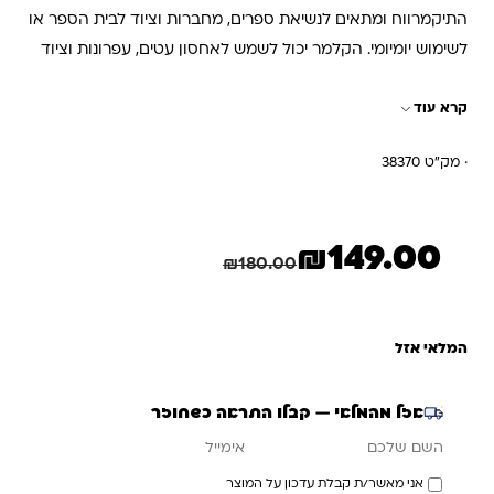
התיקמרווח ומתאים לנשיאת ספרים, מחברות וציוד לבית הספר או
לשימוש יומיומי. הקלמר יכול לשמש לאחסון עטים, עפרונות וציוד
משרדי אחר.
קרא עוד
· מק"ט 38370
₪
149.00
המחיר הנוכחי הוא: ₪149.00.
המחיר המקורי היה: ₪180.00.
חיסכון
31.00
₪
₪
180.00
המלאי אזל
אזל מהמלאי — קבלו התראה כשחוזר
אימייל
השם שלכם
אני מאשר/ת קבלת עדכון על המוצר