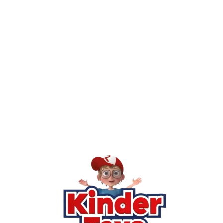
יש חנות פיזית? איפה היא ומתי אפשר לבקר בה?
מילה אחר
Kinder Toys היא לא רק חנות — היא 
חסר, או אתם פשוט רוצים ל
רא
הסי
שא
לק
מוע
תק
בי
מש