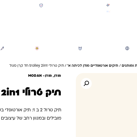
קולקציית חזרה לבית הספר 2026 נחתה
תשלום מאובטח SSL + PCI
משלוח מהיר חינם בקניה מעל 299 ₪ (למעט ריהוט)
חיפוש
משחקי חצר וגינה
הכל לגננת ולגן
מוצרי קיץ
 ומותגים
/
תיקים אורטופדיים מודן לכיתה א'
/ תיק טרולי trolley 2in1 חד קרן סגול
מודן, מודן- ‏MODAN
תיק טרולי trolley 2in1 חד קרן סגול
תיק טרול 2 ב 1: תיק
טרולי וידית ה