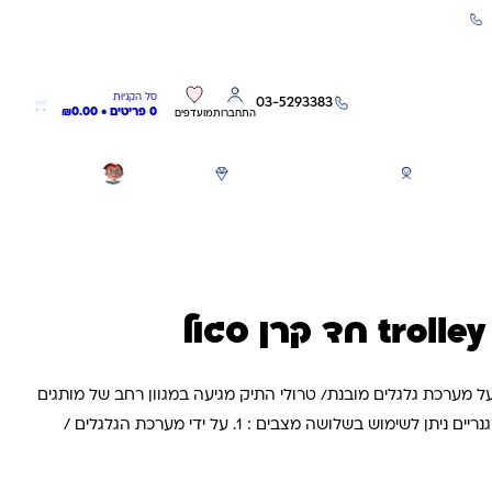
שירות אישי 03-5293383
0
0
סל הקניות
03-5293383
0 פריטים •
0.00
₪
התחברות
מועדפים
חגים
משחקים לפי גילאים
מותגים
GIFT CARD
 אורטופדי בעל מערכת גלגלים מובנת/ טרולי התיק מגיעה במגוון רחב של מותגים
מובילים ובמגוון רחב של עיצובים גנריים ניתן לשימוש בשלושה מצבים : 1. על ידי מערכת הגלגלים /
אחיזה 2. ניתוק החלק הקדמי של התיק ,ושימוש בתיק קטן יותר ונשיאת התיק על גבי הגב
3. נסיעת התיק כולל מערכת הגלגלים על גבי הגב נפח התיק 35 ליטרים מיועד לכיתות א עד ג תיק