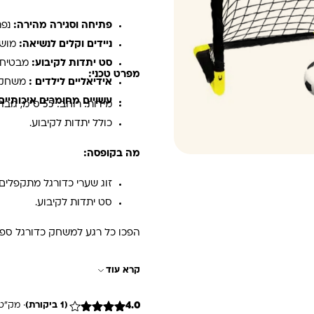
פתיחה וסגירה מהירה:
נפת
ניידים וקלים לנשיאה:
מושל
סט יתדות לקיבוע:
מבטיחים
מפרט טכני:
אידיאליים לילדים :
משחק כ
עשויים מחומרים איכותיים
מידות: רוחב: 55 ס"מ, גובה: 44 ס"מ, עומק: 44 ס"מ.
כולל יתדות לקיבוע.
מה בקופסה:
זוג שערי כדורגל מתקפלים.
סט יתדות לקיבוע.
הפכו כל רגע למשחק כדורגל ספונ
קרא עוד
4.0
(1 ביקורת)
· מק"ט 5908