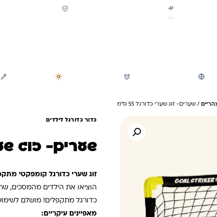
קולקציית חזרה לבית הספר 2026 נחתה
תשלום מאובטח SSL + PCI
משלוח מהיר חינם בקניה מעל 299 ₪ (למעט ריהוט)
חיפוש
משחקי חצר וגינה
הכל לגננת ולגן
מוצרי קיץ
הריים
/ שערים- זוג שערי כדורגל 55 ס"מ
כדור כדורגל לילדים
שערים- זוג שערי כ
זוג שערי כדורגל קומפקטי מתקפ
הוציאו את הילדים מהמסכים, שרפ
כדורגל מתקפלים! מושלם לשימוש 
מאפיינים עיקריים: