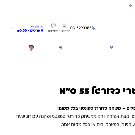
שירות אישי 03-5293383
0
0
סל הקניות
03-5293383
0 פריטים •
0.00
₪
התחברות
מועדפים
חגים
משחקים לפי גילאים
מותגים
GIFT CARD
דורגל 55 ס"מ
לים – משחק כדורגל ספונטני בכל מקום!
ו קצת אנרגיה ויהנו ממשחק כדורגל ספונטני ומהנה עם זוג שערי
בגינה, בפארק, בים או בכל מקום אחר.