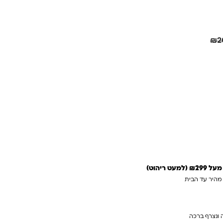
חיסכון
51.00
₪
₪
2
"מ
 לסל
 מהירה
 ריהוט)
 מהיר עד הבית
 ונצרף ברכה