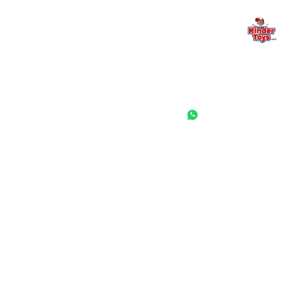
החנות המובילה לצעצועים, מכשירי כתיבה, חומרי יצירה וציוד לגני ילדים
ובתי ספר. שירות אישי, מחירים הוגנים ואלפי לקוחות מרוצים.
◎
f
ראשי
גננות ומוסדות
הסיפור שלנו
התחבר / הרשם
שאלות ותשובות
משאלות
לקוחות מספרים
מועדון לקוחות
תקנון האתר
ביטול עסקה
משלוחים והחזרות
מדיניות פרטיות
הצהרת נגישות