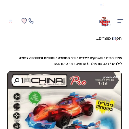
משלוח מהיר חינם בקניה מעל 299 ₪ (למעט ריהוט)
0
0
חיפוש באתר
עמוד הבית
/
משחקים לילדים
/
כלי תחבורה
/
מכוניות ורחפנים על שלט
לילדים
/ רכב פורמולה 6 ערוצים דמוי סילון נטען
32%- חיסכון