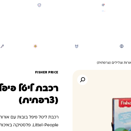
קולקציית חזרה לבית הספר 2026 נחתה
תשלום מאובטח SSL + PCI
משלוח מהיר חינם בקניה מעל 299 ₪ (למעט ריהוט)
חיפוש
משחקי חצר וגינה
הכל לגננת ולגן
מוצרי קיץ
ורות וצלילים (צרפתית)
FISHER PRICE
רכבת ליטל פיפל
(צרפתית)
Littel-People. פלסטיקה באיכות הגבוהה בעולם!