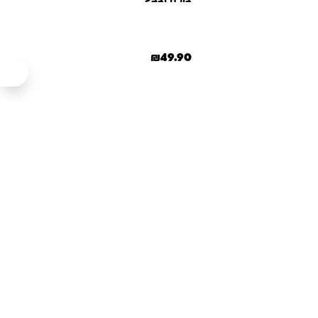
: ₪150.00.
ר הנוכחי הוא: ₪129.00.
₪
49.90