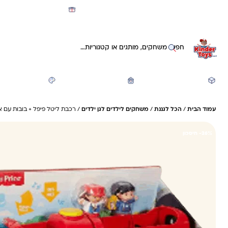
מועדון קינדי -קאשבק 5% חזרה על כל קנייה
חיפוש באתר
משחקים ותעסוקה
חזרה לבית הספר
יצירה ואומנות
עמוד הבית
/
הכל לגננת
/
משחקים לילדים לגן ילדים
/ רכבת ליטל פיפל + בובות עם א
26%- חיסכון