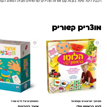
רכבת ליטל פיפל בובות עם אורות וצלילים (צרפתית) מבית המותג העולמי FISHER-PRICE מסדרת Littel-People. פלסטיקה באיכות הגבוהה 
מוצרים קשורים
מבצע
משחקי ישראטויס isratoys
המשחקים של חיים שפיר
לוטו הראשון שלי
אוצר הטבעות