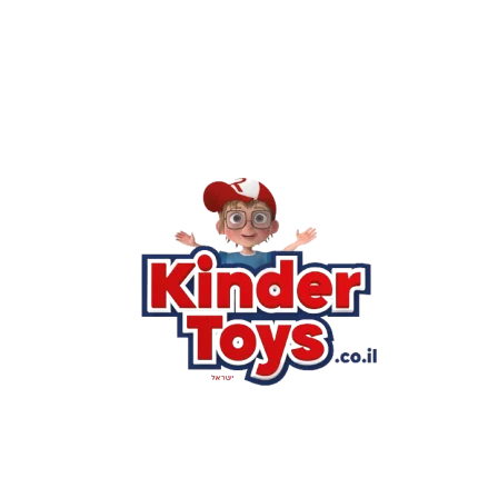
רא
הסי
שא
לק
מוע
תק
בי
מש
מדי
הצ
הבל
יצ
החנות המובילה לצעצועים, מכשירי כתיבה, חומרי יצירה וציוד לגני
ילדים ובתי ספר. שירות אישי, מחירים הוגנים ואלפי לקוחות מרוצים.