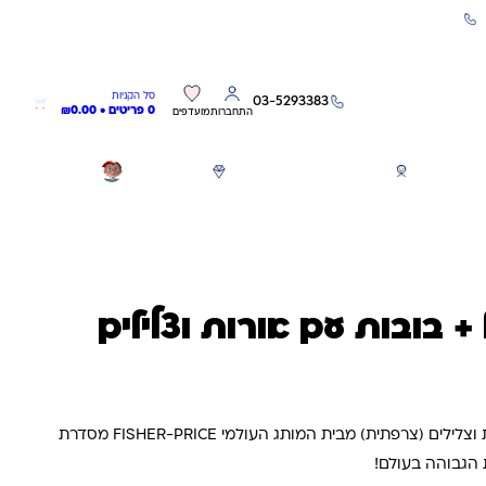
שירות אישי 03-5293383
0
0
סל הקניות
03-5293383
0 פריטים •
0.00
₪
התחברות
מועדפים
חגים
משחקים לפי גילאים
מותגים
GIFT CARD
 + בובות עם אורות וצלילים
רכבת ליטל פיפל בובות עם אורות וצלילים (צרפתית) מבית המותג העולמי FISHER-PRICE מסדרת