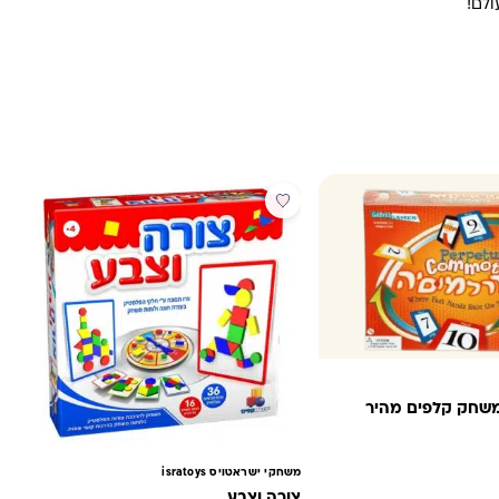
משחק קלפים מהיר
משחקי ישראטויס isratoys
צורה וצבע