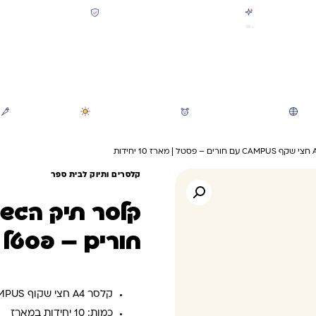
קולקציית חזרה לבית הספר 2026 נחתה
תשלום מאובטח SSL + PCI
משלוח מהיר חינם בקניה מעל 299 ₪ (למעט ריהוט)
חיפוש
משחקי חצר וגינה
הכל לגננת ולגן
מוצרי קיץ
קלסרים ותיוק לבית ספר
חורים – פסטל | מארז
קלסר A4 חצי שקוף CAMPUS עם חורים – פסטל | מארז 10 יחידות
כמות: 10 יחידות במארז