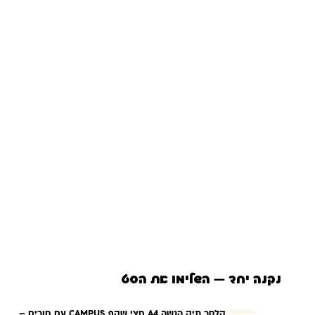
נקנה יחד — השלימו את הסט
קלסר תיק הגשה A4 חצי שקף CAMPUS עם חורים –