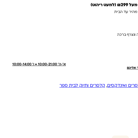
 ריהוט)
 מהיר עד הבית
 ונצרף ברכה
א'-ה' 10:00-21:00 • ו' 10:00-14:00
ר אליכם
רים ואינדקסים
,
קלסרים ותיוק לבית ספר