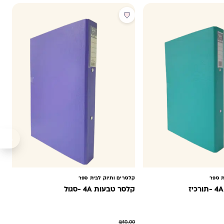
מבצע
ת ספר
קלסרים ותיוק לבית ספר
קלסר טבעות 4A -סגול
₪
10.00