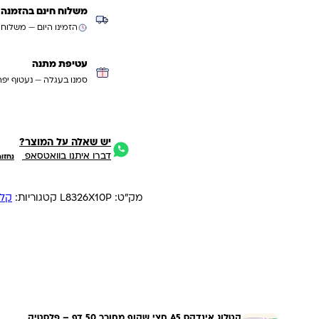
משלוח חינם בהזמנה מעל ₪299 (למעט
הזמינו היום — משלוח
עטיפת מתנה
סמנו בעגלה — נעטוף יפה
יש שאלה על המוצר?
דברו איתנו בוואטסאפ
נחזו
מק"ט:
L8326X10P
קטגוריות:
קלס
קטלוג אינדקס A5 חצי שקוף מחורר 50 דף – פלסטיק