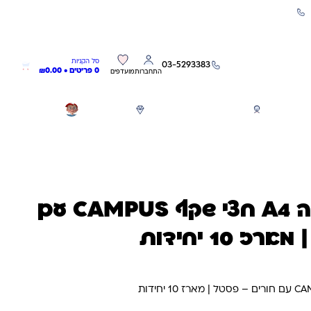
שירות אישי 03-5293383
0
0
סל הקניות
03-5293383
0 פריטים •
0.00
₪
התחברות
מועדפים
חגים
משחקים לפי גילאים
מותגים
GIFT CARD
קלסר תיק הגשה A4 חצי שקף CAMPUS עם
 10 יחידות