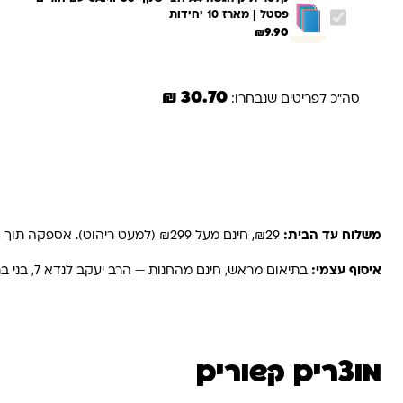
פסטל | מארז 10 יחידות
₪
9.90
30.70 ₪
סה"כ לפריטים שנבחרו:
משלוחים והחזרות
משלוח עד הבית:
₪29, חינם מעל ₪299 (למעט ריהוט). אספקה תוך 2-4 ימי עסקים. באזורים רחוקים, קיבוצים ויישובים — עד 6 ימי עסקים.
איסוף עצמי:
בתיאום מראש, חינם מהחנות — הרב יעקב לנדא 7, בני ברק.
מוצרים קשורים