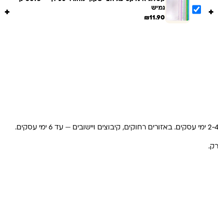
גמיש
+
+
₪
11.90