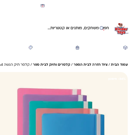
מועדון קינדי -קאשבק 5% חזרה על כל קנייה
חיפוש באתר
משחקים ותעסוקה
חזרה לבית הספר
יצירה ואומנות
עמוד הבית
/
ציוד חזרה לבית הספר
/
קלסרים ותיוק לבית ספר
/ קלסר תיק הגשה A4 חצי שקף CAMPUS עם חורים – פסטל | מארז 10 יחידות
34%- חיסכון