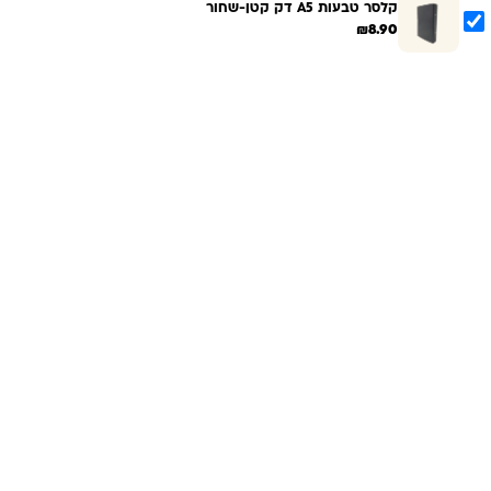
קלסר טבעות A5 דק קטן-שחור
₪
8.90
הוספת הנבחרים לסל