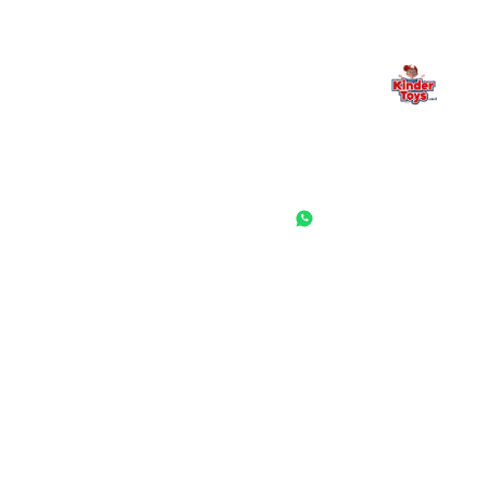
החנות המובילה לצעצועים, מכשירי כתיבה, חומרי יצירה וציוד לגני ילדים
ובתי ספר. שירות אישי, מחירים הוגנים ואלפי לקוחות מרוצים.
◎
f
ראשי
גננות ומוסדות
הסיפור שלנו
התחבר / הרשם
שאלות ותשובות
משאלות
לקוחות מספרים
מועדון לקוחות
תקנון האתר
ביטול עסקה
משלוחים והחזרות
מדיניות פרטיות