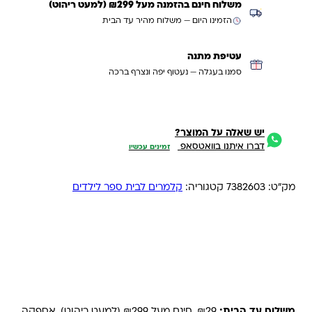
משלוח חינם בהזמנה מעל ₪299 (למעט ריהוט)
הזמינו היום — משלוח מהיר עד הבית
עטיפת מתנה
סמנו בעגלה — נעטוף יפה ונצרף ברכה
יש שאלה על המוצר?
דברו איתנו בוואטסאפ
זמינים עכשיו
מק"ט:
7382603
קטגוריה:
קלמרים לבית ספר לילדים
משלוחים והחזרות
משלוח עד הבית:
₪29, חינם מעל ₪299 (למעט ריהוט). אספקה