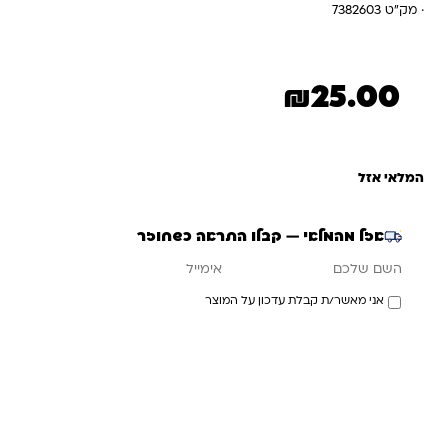
· מק"ט 7382603
₪
25.00
המלאי אזל
אזל מהמלאי — קבלו התראה כשחוזר
אימייל
השם שלכם
אני מאשר/ת קבלת עדכון על המוצר
עדכנו אותי כשחוזר