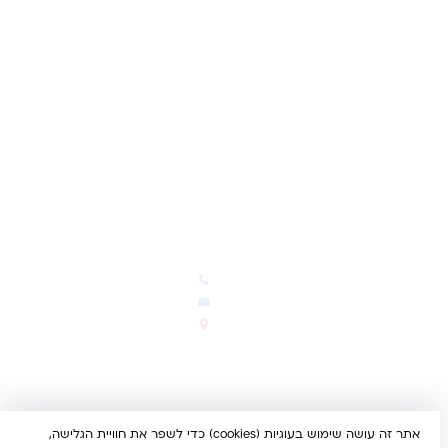
שאלות ותשובות
משאלות
לקוחות מספרים
מועדון לקוחות
תקנון האתר
ביטול עסקה
משלוחים והחזרות
מדיניות פרטיות
הצהרת נגישות
הבלוג של קינדי
יצירת קשר
חדשות ועדכונים
צרו קשר
הבלוג שלנו
03-5293383
המבצעים החמים
office@kindertoys.co.il
החדשים והמומלצים
הרב יעקב לנדא 7, בני ברק
סטטוס הזמנה
א'-ה' 10:00-21:00 • ו' 10:00-
14:00
אתר זה עושה שימוש בעוגיות (cookies) כדי לשפר את חוויית הגלישה,
© 2026 קינדר טויס • כל הזכויות שמורות •
הצהרת נגישות