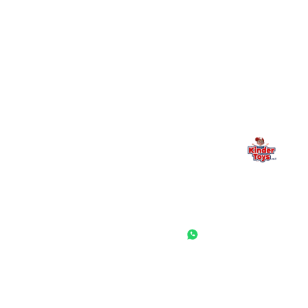
מילה אחרונה, מהלב
Kinder Toys היא לא רק חנות — היא בית למשחק, גילוי וחיבור
משפחתי. אם משהו לא ברור, חסר, או אתם פשוט רוצים להתייעץ
— אנחנו כאן. תמיד.
החנות המובילה לצעצועים, מכשירי כתיבה, חומרי יצירה וציוד לגני ילדים
ובתי ספר. שירות אישי, מחירים הוגנים ואלפי לקוחות מרוצים.
◎
f
ראשי
גננות ומוסדות
הסיפור שלנו
התחבר / הרשם