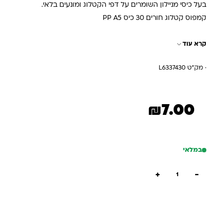
בעל כיסי מניילון השומרים על דפי הקטלוג ומונעים בלאי.
קמפוס קטלוג חורים 30 כיס PP A5
קרא עוד
· מק"ט L6337430
₪
7.00
במלאי
כמות של קטלוג אינדקס A5 חצי שקוף מחורר 30 דף – פלסטיק גמיש
+
−
הוספה לסל
קנייה מהירה