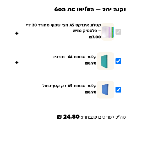
נקנה יחד — השלימו את הסט
קטלוג אינדקס A5 חצי שקוף מחורר 30 דף
– פלסטיק גמיש
+
₪
7.00
קלסר טבעות 4A -תורכיז
+
₪
8.90
קלסר טבעות A5 דק קטן-כחול
₪
8.90
24.80 ₪
סה"כ לפריטים שנבחרו:
הוספת הנבחרים לסל