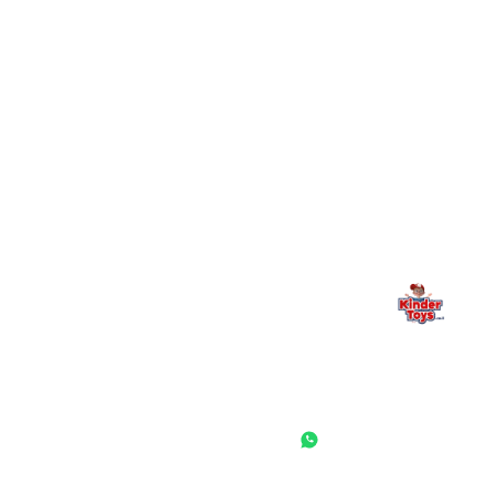
מילה אחרונה, מהלב
Kinder Toys היא לא רק חנות — היא בית למשחק, גילוי וחיבור
משפחתי. אם משהו לא ברור, חסר, או אתם פשוט רוצים להתייעץ
— אנחנו כאן. תמיד.
החנות המובילה לצעצועים, מכשירי כתיבה, חומרי יצירה וציוד לגני ילדים
ובתי ספר. שירות אישי, מחירים הוגנים ואלפי לקוחות מרוצים.
◎
f