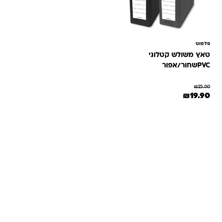
פלפוט
טאץ משולש קטלוגי
PVCשחור/אפור
₪
25.00
המחיר המקורי היה: ₪25.00.
המחיר הנוכחי הוא: ₪19.90.
₪
19.90
שאלות ותשובות
אנחנו יודעים שלקנות אונליין זה עניין של אמון. במיוחד כשמדובר
במשחקים ומתנות לילדים — משהו שחייב להיות מדויק, איכותי