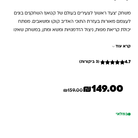
משחק ‘צעד ראשון’ לצעירים בעולם של קטאן! השחקנים בונים
לעצמם מאורות בעזרת התוכי האדיב קוקו ומשאבים. מפתח
יכולת קריאת מפות, ניצול הזדמנויות ומשא ומתן, במשחק שאינו
חוזר על עצמו לעולם.
קרא עוד
4.7
(3 ביקורות)
3
מדורגים
4.67
מתוך
5 מבוסס
על
דירוגים
₪
149.00
של לקוחות
המחיר הנוכחי הוא: ₪149.00.
המחיר המקורי היה: ₪159.00.
חיסכון
10.00
₪
₪
159.00
במלאי
כמות של קטאן ג'וניור
הוספה לסל