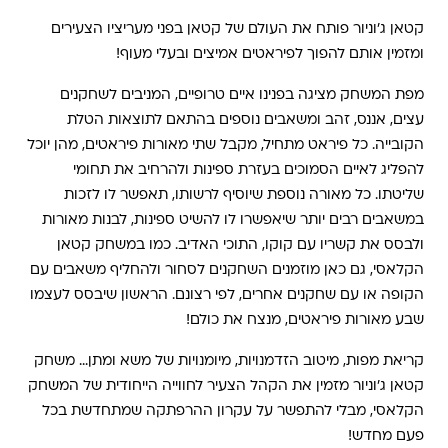
קטאן ג'וניור פותח את העולם של קטאן בפני מעריציו הצעירים
ומזמין אותם להפוך לפיראטים אמיצים ובעלי מעוף!
מפת המשחק מציגה בפנינו איים טרופיים, המניבים לשחקנים
עצים, אננס, זהב ומשאבים נוספים בהתאם לתוצאות הטלת
הקובייה.
כל פיראט מתחיל, מקבל שתי מאורות פיראטים, מהן יוכל
להפליג לאיים הסמוכים בעזרת ספינות ולהרחיב את תחומי
שליטתו. כל מאורה נוספת שיוסיף לרשותו, תאפשר לו לזכות
במשאבים רבים יותר שיאפשרו לו
להשיט ספינות, לבנות מאורות
ולבסס את קשריו עם קוקו, התוכי האדיב. כמו במשחק קטאן
הקלאסי, גם כאן מוזמנים השחקנים לסחור ולהחליף משאבים עם
הקופה או עם שחקנים אחרים, לפי רצונם.
הראשון שיבסס לעצמו
שבע מאורות פיראטים, מנצח את כול
ם!
קריאת מפות, מיטוב הזדמנויות, מיומנויות של משא ומתן… משחק
קטאן ג'וניור מזמין את הקהל הצעיר ל
חווייה הייחודית של המשחק
הקלאסי, מבלי להתפשר על עקרון ה
הרפתקה שמתחדשת בכל
פעם מחדש!