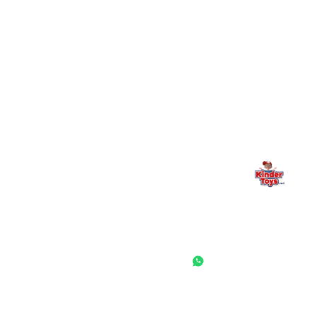
מילה אחרונה, מהלב
Kinder Toys היא לא רק חנות — היא בית למשחק, גילוי וחיבור
משפחתי. אם משהו לא ברור, חסר, או אתם פשוט רוצים להתייעץ
— אנחנו כאן. תמיד.
החנות המובילה לצעצועים, מכשירי כתיבה, חומרי יצירה וציוד לגני ילדים
ובתי ספר. שירות אישי, מחירים הוגנים ואלפי לקוחות מרוצים.
◎
f
ראשי
גננות ומוסדות