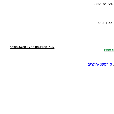
 מהיר עד הבית
 ונצרף ברכה
א'-ה' 10:00-21:00 • ו' 10:00-14:00
ם עכשיו
,
קורקינט-רולרים