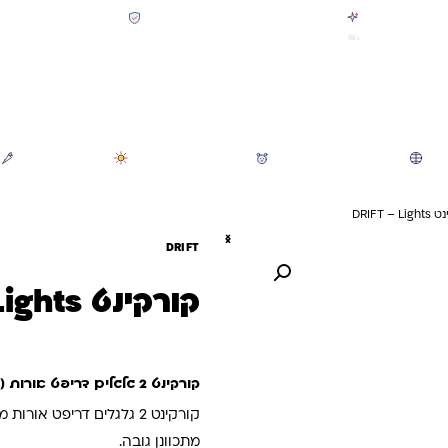
קולקציית חזרה לבית הספר 2026 נחתה
תשלום מאובטח SSL + PCI
משלוח מהיר חינם בקניה מעל 299 ₪ (למעט ריהוט)
חיפוש
משחקי חצר וגינה
הכל לגננת ולגן
מוצרי קיץ
DRIFT –
DRIFT
קורקינט DRIFT – Lights
קורקינט 2 גלגלים דריפט אורות (ורוד וכחול)
מתכוונן גובה.