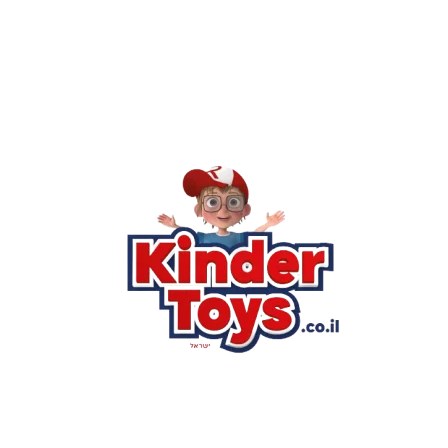
חסר, או אתם פשוט רוצים ל
רא
הסי
שא
לק
מוע
תק
בי
מש
מדי
הצ
הבל
יצ
החנות המובילה לצעצועים, מכשירי כתיבה, חומרי יצירה וציוד לגני
ילדים ובתי ספר. שירות אישי, מחירים הוגנים ואלפי לקוחות מרוצים.