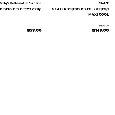
SKATER
הבובה של גבי (Gabby’s Dollhouse)
קורקינט 3 גלגלים מתקפל SKATER
קסדה לילדים בית הבובות של גבי
MAXI COOL
₪
200.00
המחיר המקורי היה: ₪200.00.
המחיר הנוכחי הוא: ₪149.00.
₪
59.00
₪
149.00
למוצר זה יש מספר סוגים. ניתן לבחור את האפשרויות בעמוד המוצר
שאלות ו
אנחנו יודעים שלקנות אונליין זה עניין של א
והכוונה מהלב — מההזמנה ועד שהחנות מגיעה 
ברוגע, בביט