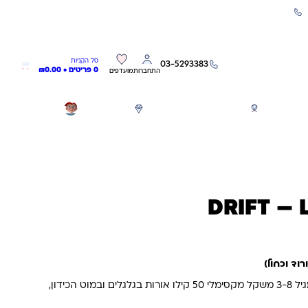
שירות אישי 03-5293383
0
0
סל הקניות
03-5293383
0 פריטים •
0.00
₪
התחברות
מועדפים
חגים
משחקים לפי גילאים
מותגים
GIFT CARD
קורקינט 2 גלגלים דריפט אורות מגיל 3-8 משקל מקסימלי 50 קילו אורות בגלגלים ובמוט הכידון,