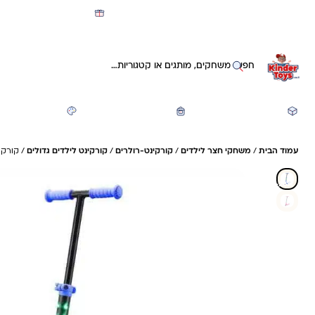
מועדון קינדי -קאשבק 5% חזרה על כל קנייה
חיפוש באתר
משחקים ותעסוקה
חזרה לבית הספר
יצירה ואומנות
עמוד הבית
/
משחקי חצר לילדים
/
קורקינט-רולרים
/
קורקינט לילדים גדולים
/ קורקינט  Lights
28%- חיסכון