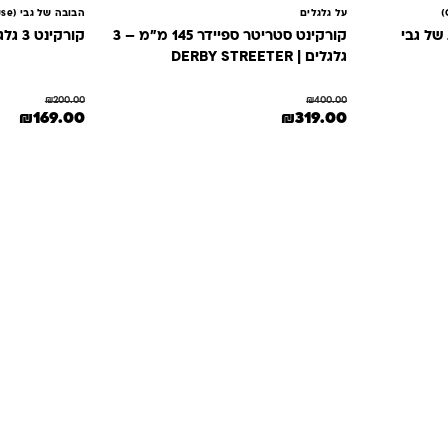
על גלגלים
הבובה של גבי (Gabby’s Dollhouse)
קורקינט סטריטר ספיידר 145 מ״מ – 3
קורקינט 3 גלגלים בית הבובות של גבי
גלגלים | DERBY STREETER
₪
200.00
₪
400.00
המחיר המקורי היה: ₪400.00.
המחיר הנוכחי הוא: ₪319.00.
המחיר המקורי היה
המחי
₪
169.00
₪
319.00
תשובות
מון. במיוחד כשמדובר במשחקים ומתנות לילדים
— משהו שחייב להיות מדויק, איכותי ומתאים באמת. ב-Kinder Toys תמצאו שירות אישי, ליווי
לידיים שלכם. אנחנו כאן כדי שתוכלו להזמין
חון ובשמחה.