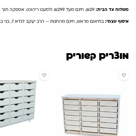
משלוח עד הבית:
₪29, חינם מעל ₪299 (למעט ריהוט). אספקה תוך 2-4 ימי עסקים. באזורים רחוקים, קיבוצים ויישובים — עד 6 ימי עסקים.
איסוף עצמי:
בתיאום מראש, חינם מהחנות — הרב יעקב לנדא 7, בני ברק.
מוצרים קשורים