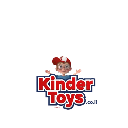
Kinder Toys היא לא רק חנות — היא 
חסר, או אתם פשוט רוצים ל
רא
הסי
שא
לק
מוע
תק
בי
מש
מדי
הצ
הבל
יצ
החנות המובילה לצעצועים, מכשירי כתיבה, חומרי יצירה וציוד לגני