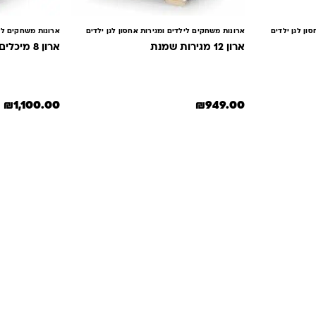
ון לגן ילדים
ארונות משחקים לילדים ומגירות אחסון לגן ילדים
ארונות משחקים ליל
ארון 12 מגירות שמנת
ארון 8 מיכלים + גל
₪
1,100.00
₪
949.00
תשובות
מון. במיוחד כשמדובר במשחקים ומתנות לילדים
— משהו שחייב להיות מדויק, איכותי ומתאים באמת. ב-Kinder Toys תמצאו שירות אישי, ליווי
לידיים שלכם. אנחנו כאן כדי שתוכלו להזמין