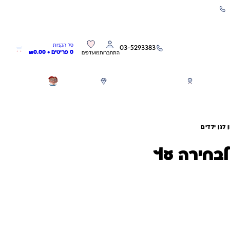
שירות אישי 03-5293383
0
0
סל הקניות
03-5293383
0 פריטים •
0.00
₪
התחברות
מועדפים
חגים
משחקים לפי גילאים
מותגים
GIFT CARD
לגן ילדים
לבחירה עץ