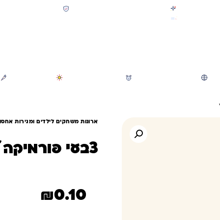
קולקציית חזרה לבית הספר 2026 נחתה
תשלום מאובטח SSL + PCI
משלוח מהיר חינם בקניה מעל 299 ₪ (למעט ריהוט)
חיפוש
משחקי חצר וגינה
הכל לגננת ולגן
מוצרי קיץ
ארונות משחקים לילדים ומגירות אחסון 
צבעי פורמיקה 
₪
0.10