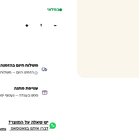
במלאי
כמות של צבעי פורמיקה לבחירה 
+
−
הוספה
קנייה
משלוח חינם בהזמנה מעל ₪299 (למעט
הזמינו היום — משלוח
עטיפת מתנה
סמנו בעגלה — נעטוף יפה
יש שאלה על המוצר?
דברו איתנו בוואטסאפ
נחזו