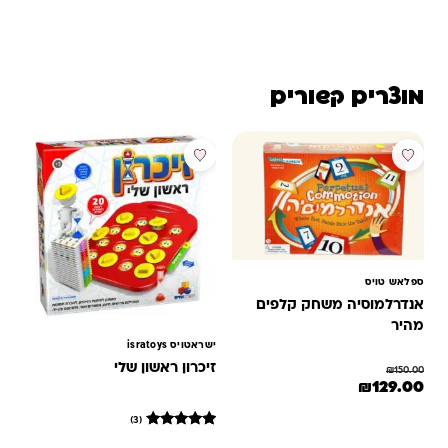
מוצרים קשורים
מבצע
ספלאש טויס
אנדרלמוסיה משחק קלפים
מהיר
ישראטויס isratoys
זיכרון ראשון שלי
₪
150.00
המחיר המקורי היה: ₪150.00.
המחיר הנוכחי הוא: ₪129.00.
₪
129.00
(3)
3
מדורגים