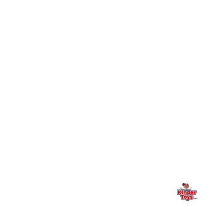
חיפשתי באתר משחק/מוצר מסוים והוא אזל מהמלאי. מה
+
עושים?
+
יש חנות פיזית? איפה היא ומתי אפשר לבקר בה?
מילה אחרונה, מהלב
Kinder Toys היא לא רק חנות — היא בית למשחק, גילוי וחיבור
משפחתי. אם משהו לא ברור, חסר, או אתם פשוט רוצים להתייעץ
— אנחנו כאן. תמיד.
החנות המובילה לצעצועים, מכשירי כתיבה, חומרי יצירה וציוד לגני ילדים