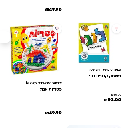
5
מתוך 5
₪
49.90
מבוסס על
דירוגים של
לקוחות
מבצע
המשחקים של חיים שפיר
משחק קלפים לוגי
משחקי ישראטויס isratoys
פטריות עגול
₪
60.00
המחיר המקורי היה: ₪60.00.
המחיר הנוכחי הוא: ₪50.00.
₪
50.00
₪
49.90