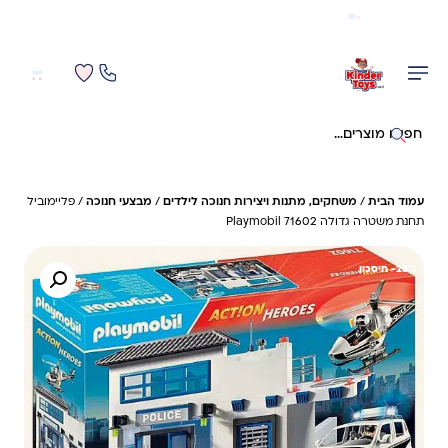
משלוח מהיר חינם בקניה מעל 299 ₪ (למעט ריהוט)
0
0
חיפוש באתר
עמוד הבית
/
משחקים, מתנות ויצירות חנוכה לילדים
/
מבצעי חנוכה
/ פליימוביל
תחנת משטרה גדולה 71602 Playmobil
28%- חיסכון