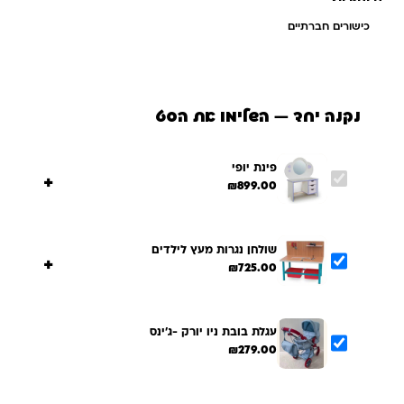
כישורים חברתיים
נקנה יחד — השלימו את הסט
פינת יופי
+
₪
899.00
שולחן נגרות מעץ לילדים
+
₪
725.00
עגלת בובת ניו יורק -ג'ינס
₪
279.00