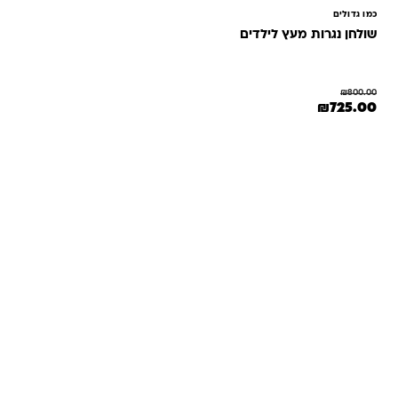
כמו גדולים
שולחן נגרות מעץ לילדים
₪
800.00
המחיר המקורי היה: ₪800.00.
המחיר הנוכחי הוא: ₪725.00.
₪
725.00
שאלות ותשובות
אנחנו יודעים שלקנות אונליין זה עניין של אמון. במיוחד כשמדובר
במשחקים ומתנות לילדים — משהו שחייב להיות מדויק, איכותי
ומתאים באמת. ב-Kinder Toys תמצאו שירות אישי, ליווי והכוונה
מהלב — מההזמנה ועד שהחנות מגיעה לידיים שלכם. אנחנו כאן
כדי שתוכלו להזמין ברוגע, בביטחון ובשמחה.