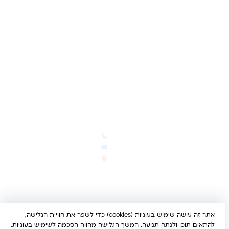
לקוחות מספרים
מועדון לקוחות
תקנון האתר
ביטול עסקה
משלוחים והחזרות
מדיניות פרטיות
הצהרת נגישות
הבלוג של קינדי
יצירת קשר
חדשות ועדכונים
צרו קשר
הבלוג שלנו
03-5293383
המבצעים החמים
office@kindertoys.co.il
החדשים והמומלצים
הרב יעקב לנדא 7, בני ברק
סטטוס הזמנה
א'-ה' 10:00-21:00 • ו' 10:00-
14:00
אתר זה עושה שימוש בעוגיות (cookies) כדי לשפר את חוויית הגלישה,
© 2026 קינדר טויס • כל הזכויות שמורות •
הצהרת נגישות
להתאים תוכן ולנתח תנועה. המשך הגלישה מהווה הסכמה לשימוש בעוגיות.
UX/UI & Dev by
Multi Digital