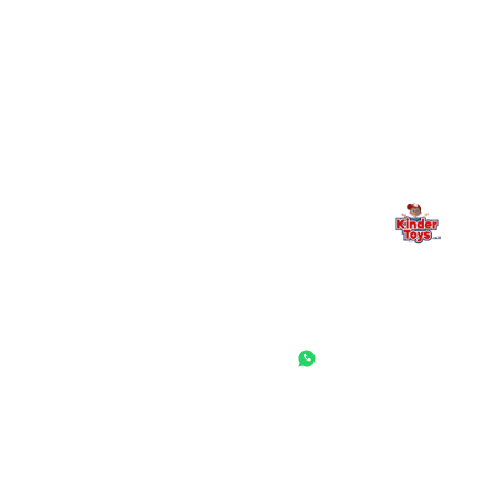
Kinder Toys היא לא רק חנות — היא בית למשחק, גילוי וחיבור
משפחתי. אם משהו לא ברור, חסר, או אתם פשוט רוצים להתייעץ
— אנחנו כאן. תמיד.
החנות המובילה לצעצועים, מכשירי כתיבה, חומרי יצירה וציוד לגני ילדים
ובתי ספר. שירות אישי, מחירים הוגנים ואלפי לקוחות מרוצים.
◎
f
ראשי
גננות ומוסדות
הסיפור שלנו
התחבר / הרשם
שאלות ותשובות
משאלות