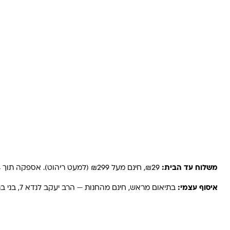
משלוחים והחזרות
משלוח עד הבית:
₪29, חינם מעל ₪299 (למעט ריהוט). אספקה תוך 2-4 ימי עסקים. באזורים רחוקים, קיבוצים ויישובים — עד 6 ימי עסקים.
איסוף עצמי:
בתיאום מראש, חינם מהחנות — הרב יעקב לנדא 7, בני ברק.