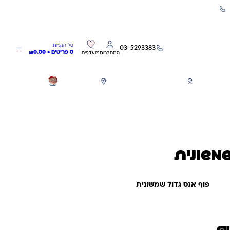
שירות אישי 03-5293383
0
0
סל הקניות
03-5293383
0 פריטים •
0.00
₪
התחברות
מועדפים
חגים
משחקים לפי גילאים
מותגים
GIFT CARD
שמשונית
פוף אגס גדול שמשונית