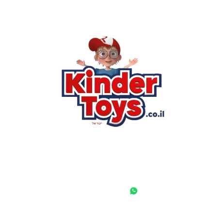
רא
הסי
שא
לק
מוע
תק
בי
מש
מדי
הצ
הבל
יצ
החנות המובילה לצעצועים, מכשירי כתיבה, חומרי יצירה וציוד לגני
ילדים ובתי ספר. שירות אישי, מחירים הוגנים ואלפי לקוחות מרוצים.
◎
f