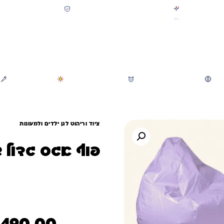
קולקציית חזרה לבית הספר 2026 נחתה
תשלום מאובטח SSL + PCI
משלוח מהיר חינם בקניה מעל 299 ₪ (למעט ריהוט)
חיפוש
משחקי חצר וגינה
הכל לגננת ולגן
מוצרי קיץ
ציוד וריהוט לגן ילדים ולמעונות
פוף אגס גדול 