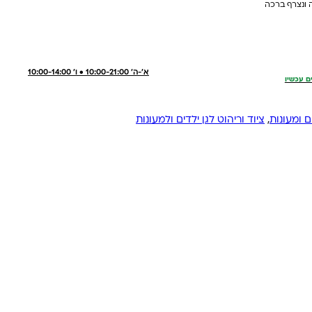
 ונצרף ברכה
א'-ה' 10:00-21:00 • ו' 10:00-14:00
ם עכשיו
ם ומעונות
,
ציוד וריהוט לגן ילדים ולמעונות