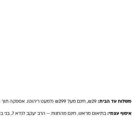
משלוחים והחזרות
משלוח עד הבית:
₪29, חינם מעל ₪299 (למעט ריהוט). אספקה תוך 2-4 ימי עסקים. באזורים רחוקים, קיבוצים ויישובים — עד 6 ימי עסקים.
איסוף עצמי:
בתיאום מראש, חינם מהחנות — הרב יעקב לנדא 7, בני ברק.