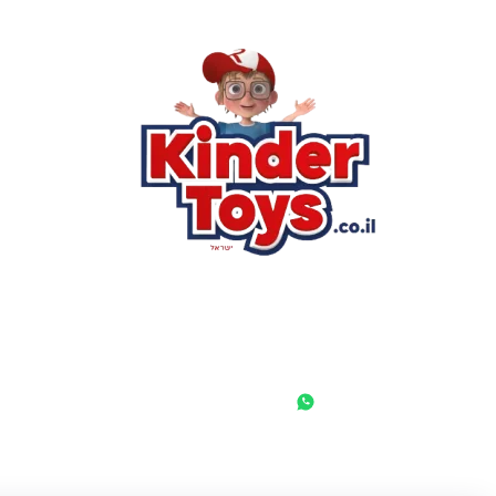
הסי
שא
לק
מוע
תק
בי
מש
מדי
הצ
הבל
יצ
החנות המובילה לצעצועים, מכשירי כתיבה, חומרי יצירה וציוד לגני
ילדים ובתי ספר. שירות אישי, מחירים הוגנים ואלפי לקוחות מרוצים.
◎
f