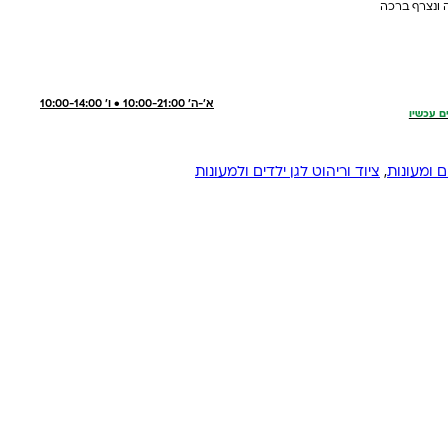
 ונצרף ברכה
א'-ה' 10:00-21:00 • ו' 10:00-14:00
ם עכשיו
ם ומעונות
,
ציוד וריהוט לגן ילדים ולמעונות