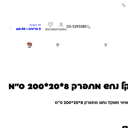
שירות אישי 03-5293383
0
0
סל הקניות
03-5293383
0 פריטים •
0.00
₪
התחברות
מועדפים
חגים
משחקים לפי גילאים
מותגים
GIFT CARD
 מתפרק 8*20*200 ס"מ
וי משקל נחש מתפרק 8*20*200 ס"מ