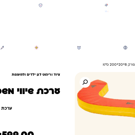
קולקציית חזרה לבית הספר 2026 נחתה
תשלום מאובטח SSL + PCI
משלוח מהיר חינם בקניה מעל 299 ₪ (למעט ריהוט)
חיפוש
משחקי חצר וגינה
הכל לגננת ולגן
מוצרי קיץ
20 ס"מ
ציוד וריהוט לגן ילדים ולמעונות
ערכת שיווי משקל נחש
ערכת שיו