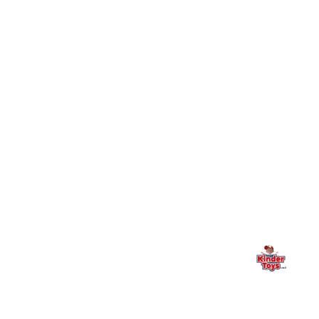
חיפשתי באתר משחק/מוצר מסוים והוא אזל מהמלאי. מה
+
עושים?
+
יש חנות פיזית? איפה היא ומתי אפשר לבקר בה?
מילה אחרונה, מהלב
Kinder Toys היא לא רק חנות — היא בית למשחק, גילוי וחיבור
משפחתי. אם משהו לא ברור, חסר, או אתם פשוט רוצים להתייעץ
— אנחנו כאן. תמיד.
החנות המובילה לצעצועים, מכשירי כתיבה, חומרי יצירה וציוד לגני ילדים
ובתי ספר. שירות אישי, מחירים הוגנים ואלפי לקוחות מרוצים.