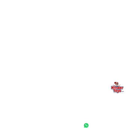
+
יש חנות פיזית? איפה היא ומתי אפשר לבקר בה?
מילה אחרונה, מהלב
Kinder Toys היא לא רק חנות — היא בית למשחק, גילוי וחיבור
משפחתי. אם משהו לא ברור, חסר, או אתם פשוט רוצים להתייעץ
— אנחנו כאן. תמיד.
החנות המובילה לצעצועים, מכשירי כתיבה, חומרי יצירה וציוד לגני ילדים
ובתי ספר. שירות אישי, מחירים הוגנים ואלפי לקוחות מרוצים.
◎
f