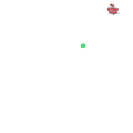
החנות המובילה לצעצועים, מכשירי כתיבה, חומרי יצירה וציוד לגני ילדים
ובתי ספר. שירות אישי, מחירים הוגנים ואלפי לקוחות מרוצים.
◎
f
ראשי
גננות ומוסדות
הסיפור שלנו
התחבר / הרשם
שאלות ותשובות
משאלות
לקוחות מספרים
מועדון לקוחות
תקנון האתר
ביטול עסקה
משלוחים והחזרות
מדיניות פרטיות
הצהרת נגישות
הבלוג של קינדי