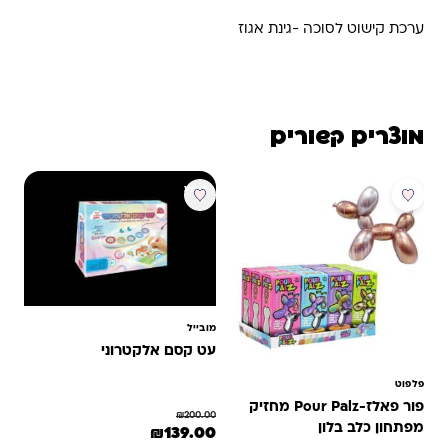
ערכת קישוט לסוכה -גינת אגוז
מוצרים קשורים
מבצע
מובייל
עט קסם אלקטרוני
פלפוט
פור פאלז-Pour Palz מחזיק
₪
200.00
מפתחון כלב בלון
המחיר המקורי היה: ₪200.00.
המחיר הנוכחי הוא: ₪139.00.
₪
139.00