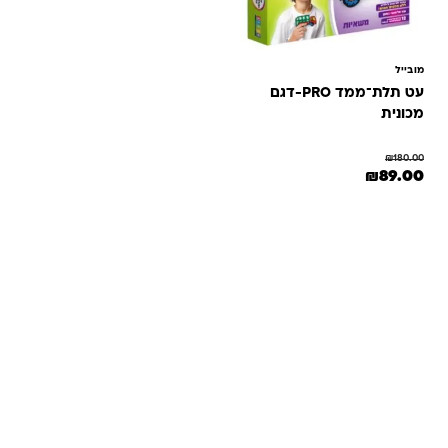
מובייל
עט תלת־ממד PRO-דגם
מכונית
₪
180.00
המחיר המקורי היה: ₪180.00.
המחיר הנוכחי הוא: ₪89.00.
₪
89.00
שאלות ותשובות
אנחנו יודעים שלקנות אונליין זה עניין של אמון. במיוחד כשמדובר
במשחקים ומתנות לילדים — משהו שחייב להיות מדויק, איכותי
ומתאים באמת. ב-Kinder Toys תמצאו שירות אישי, ליווי והכוונה