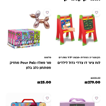
מבצע
הקטגוריה הסודית-מבצעי VIP נסתרים
פלפוט
לוח ציור דו צדדי גדול לילדים
פור פאלז-Pour Palz מחזיק
מפתחון כלב בלון
₪
300.00
המחיר המקורי היה: ₪300.00.
המחיר הנוכחי הוא: ₪279.00.
₪
25.00
₪
279.00
מבצע