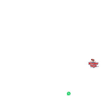
מילה אחרונה, מהלב
Kinder Toys היא לא רק חנות — היא בית למשחק, גילוי וחיבור
משפחתי. אם משהו לא ברור, חסר, או אתם פשוט רוצים להתייעץ
— אנחנו כאן. תמיד.
החנות המובילה לצעצועים, מכשירי כתיבה, חומרי יצירה וציוד לגני ילדים
ובתי ספר. שירות אישי, מחירים הוגנים ואלפי לקוחות מרוצים.
◎
f
ראשי
גננות ומוסדות