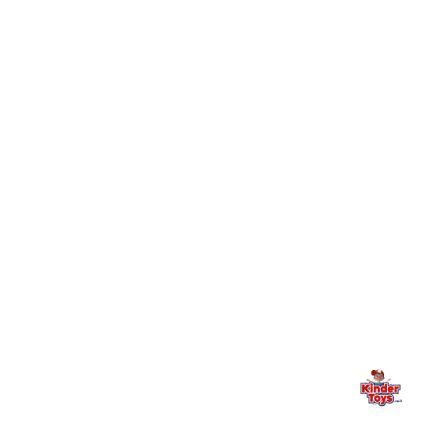
חיפשתי באתר משחק/מוצר מסוים והוא אזל מהמלאי. מה
+
עושים?
+
יש חנות פיזית? איפה היא ומתי אפשר לבקר בה?
מילה אחרונה, מהלב
Kinder Toys היא לא רק חנות — היא בית למשחק, גילוי וחיבור
משפחתי. אם משהו לא ברור, חסר, או אתם פשוט רוצים להתייעץ
— אנחנו כאן. תמיד.
החנות המובילה לצעצועים, מכשירי כתיבה, חומרי יצירה וציוד לגני ילדים