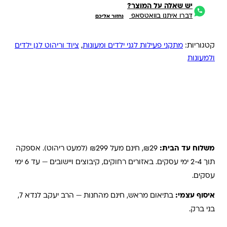
יש שאלה על המוצר?
דברו איתנו בוואטסאפ
נחזור אליכם
קטגוריות:
מתקני פעילות לגני ילדים ומעונות
,
ציוד וריהוט לגן ילדים
ולמעונות
משלוחים והחזרות
משלוח עד הבית:
₪29, חינם מעל ₪299 (למעט ריהוט). אספקה
תוך 2-4 ימי עסקים. באזורים רחוקים, קיבוצים ויישובים — עד 6 ימי
עסקים.
איסוף עצמי:
בתיאום מראש, חינם מהחנות — הרב יעקב לנדא 7,
בני ברק.