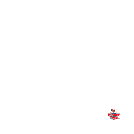
חיפשתי באתר משחק/מוצר מסוים והוא אזל מהמלאי. מה
+
עושים?
+
יש חנות פיזית? איפה היא ומתי אפשר לבקר בה?
מילה אחרונה, מהלב
Kinder Toys היא לא רק חנות — היא בית למשחק, גילוי וחיבור
משפחתי. אם משהו לא ברור, חסר, או אתם פשוט רוצים להתייעץ
— אנחנו כאן. תמיד.
החנות המובילה לצעצועים, מכשירי כתיבה, חומרי יצירה וציוד לגני ילדים