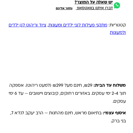
יש שאלה על המוצר?
דברו איתנו בוואטסאפ
נחזור אליכם
קטגוריות:
מתקני פעילות לגני ילדים ומעונות
,
ציוד וריהוט לגן ילדים
ולמעונות
משלוחים והחזרות
משלוח עד הבית:
₪29, חינם מעל ₪299 (למעט ריהוט). אספקה
תוך 2-4 ימי עסקים. באזורים רחוקים, קיבוצים ויישובים — עד 6 ימי
עסקים.
איסוף עצמי:
בתיאום מראש, חינם מהחנות — הרב יעקב לנדא 7,
בני ברק.