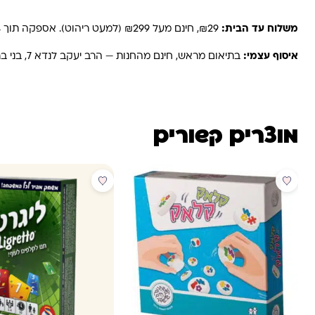
משלוח עד הבית:
₪29, חינם מעל ₪299 (למעט ריהוט). אספקה תוך 2-4 ימי עסקים. באזורים רחוקים, קיבוצים ויישובים — עד 6 ימי עסקים.
איסוף עצמי:
בתיאום מראש, חינם מהחנות — הרב יעקב לנדא 7, בני ברק.
מוצרים קשורים
מבצע
מבצע