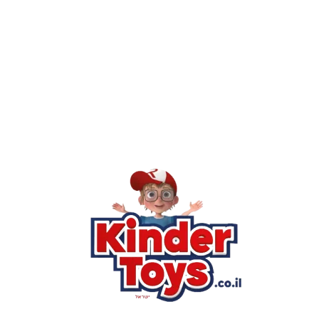
מילה אחר
Kinder Toys היא לא רק חנות — היא 
חסר, או אתם פשוט רוצים ל
רא
הסי
שא
לק
מוע
תק
בי
מש
מדי
הצ
הבל
יצ