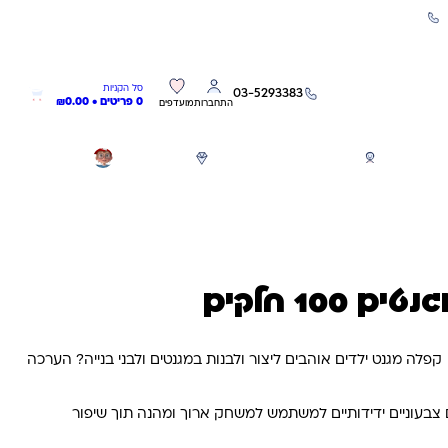
שירות אישי 03-5293383
0
0
סל הקניות
03-5293383
0 פריטים •
0.00
₪
התחברות
מועדפים
חגים
משחקים לפי גילאים
מותגים
GIFT CARD
100 חלקים
 במגנטים 100 חלקים קפלה מגנט ילדים אוהבים ליצור ולבנות במגנטים ולבני בנייה? הערכה
בעוניים ידידותיים למשתמש למשחק ארוך ומהנה תוך שיפור