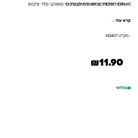
✅ חומר איכותי, גמיש ונוח לעטיפה
מושלם לתלמידים, סטודנטים וכל מי שאוהב סדר וניקיון!
✅ מתאים לכל סוגי הספרים והמחברות
קרא עוד
· מק"ט 142407
₪
11.90
במלאי
כמות של עטיפות 70/100גיימינג 2יחידות
הוספה לסל
קנייה מהירה