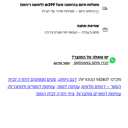
משלוח חינם בהזמנה מעל ₪299 (למעט ריהוט)
הזמינו היום — משלוח מהיר עד הבית
עטיפת מתנה
סמנו בעגלה — נעטוף יפה ונצרף ברכה
יש שאלה על המוצר?
דברו איתנו בוואטסאפ
נחזור אליכם
מק"ט:
142407
קטגוריות:
דגם גיימינג
,
סטים ממותגים לחזרה לבית
הספר – דגמים מלאים
,
עטיפה לספר
,
עטיפות לספרים ולמחברות
,
עטיפות לספרים ומחברות
,
ציוד חזרה לבית הספר